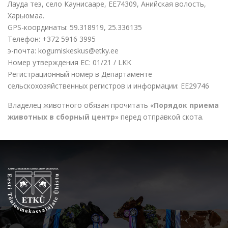
Лауда теэ, село Каунисааре, EE74309, Анийская волость,
Харьюмаа.
GPS-координаты: 59.318919, 25.336135
Телефон: +372 5916 3995
э-почта: kogumiskeskus@etky.ee
Номер утверждения ЕС: 01/21 / LKK
Регистрационный номер в Департаментe
сельскохозяйственных регистров и информации: EE29746
Владелец животного обязан прочитать «
Порядок приема
животных в cборный центр
» перед отправкой скота.