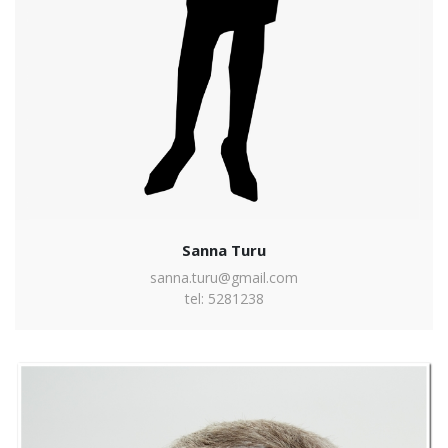
Sanna Turu
sanna.turu@gmail.com
tel: 5281238