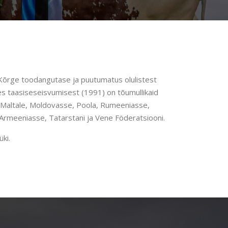
 Kõrge toodangutase ja puutumatus olulistest
es taasiseseisvumisest (1991) on tõumullikaid
i, Maltale, Moldovasse, Poola, Rumeeniasse,
Armeeniasse, Tatarstani ja Vene Föderatsiooni.
ki.