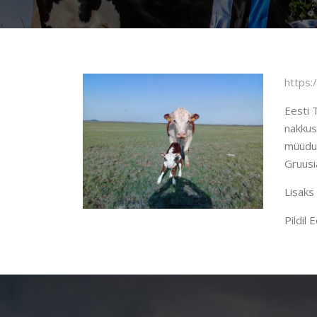
https:
Eesti 
nakkus
müüdud
Gruusi
Lisaks
Pildil