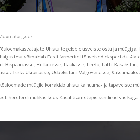
//loomaturg.ee/
Tõuloomakasvatajate Ühistu tegeleb elusveiste ostu ja müügiga.
haigustest võimaldab Eesti farmeritel tõuveised eksportida. Alat
: Hispaaniasse, Hollandisse, Itaaliasse, Leetu, Lätti, Kasahstan
asse, Türki, Ukrainasse, Usbekistani, Valgevenesse, Saksamaale, 
 tõuloomade müügile korraldab ühistu ka nuuma- ja tapaveiste müü
 Eesti herefordi mullikas koos Kasahtsani stepis sündinud vasikaga.