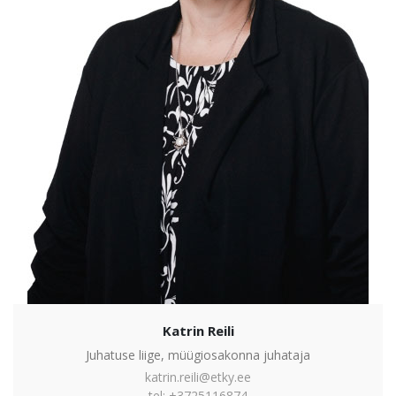
Katrin Reili
Juhatuse liige, müügiosakonna juhataja
katrin.reili@etky.ee
tel: +3725116874