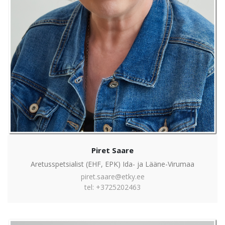
Piret Saare
Aretusspetsialist (EHF, EPK) Ida- ja Lääne-Virumaa
piret.saare@etky.ee
tel: +3725202463