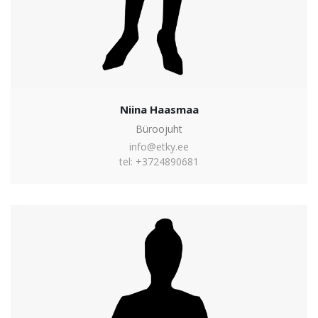
Niina Haasmaa
Büroojuht
info@etky.ee
tel: +3724890681