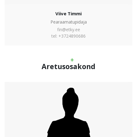
Viive Timmi
Pearaamatupidaja
fin@etky.ee
tel: +3724890686
Aretusosakond