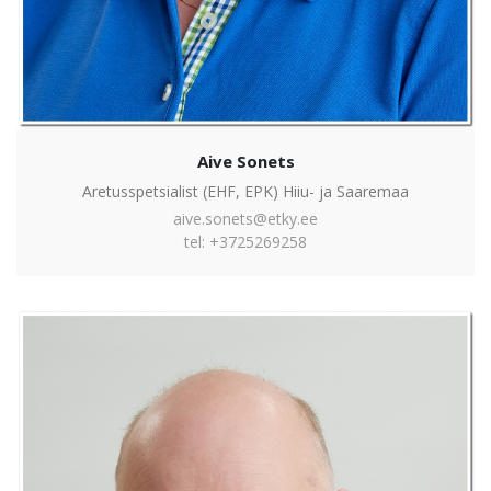
Aive Sonets
Aretusspetsialist (EHF, EPK) Hiiu- ja Saaremaa
aive.sonets@etky.ee
tel: +3725269258