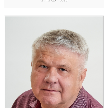
tel: +3725110690