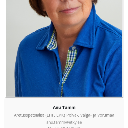
Anu Tamm
Aretusspetsialist (EHF, EPK) Põlva-, Valga- ja Võrumaa
anu.tamm@etky.ee