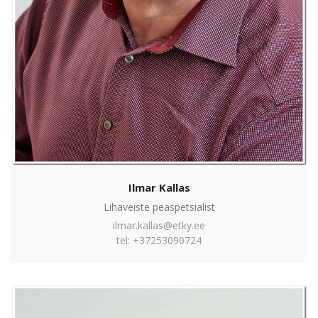
Ilmar Kallas
Lihaveiste peaspetsialist
ilmar.kallas@etky.ee
tel: +37253090724