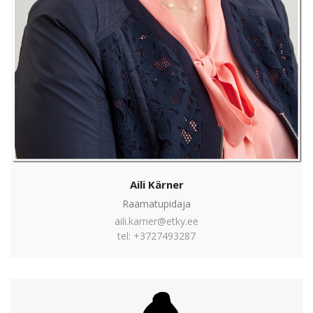
Aili Kärner
Raamatupidaja
aili.karner@etky.ee
tel: +3727493287