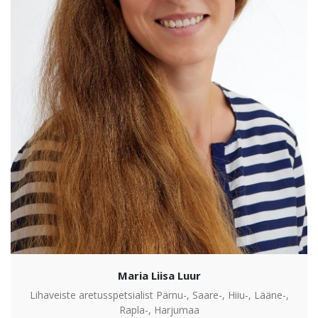
Maria Liisa Luur
Lihaveiste aretusspetsialist Pärnu-, Saare-, Hiiu-, Lääne-,
Rapla-, Harjumaa