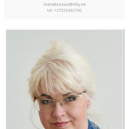
marialiisa.luur@etky.ee
tel: +37253433742