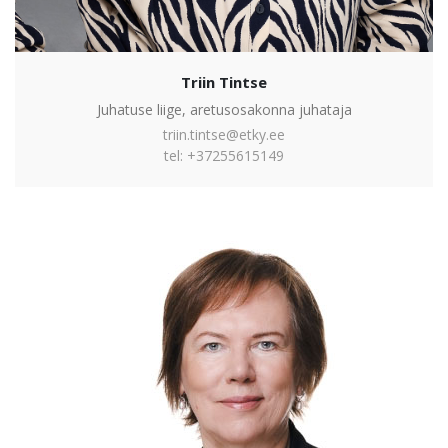
Triin Tintse
Juhatuse liige, aretusosakonna juhataja
triin.tintse@etky.ee
tel: +37255615149