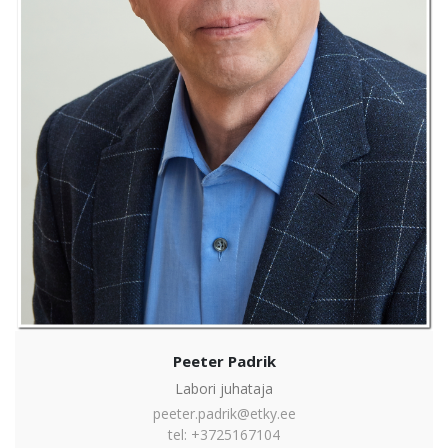
Peeter Padrik
Labori juhataja
peeter.padrik@etky.ee
tel: +3725167104