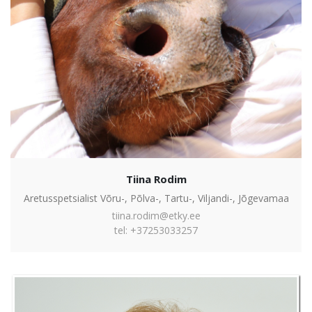
Tiina Rodim
Aretusspetsialist Võru-, Põlva-, Tartu-, Viljandi-, Jõgevamaa
tiina.rodim@etky.ee
tel: +37253033257