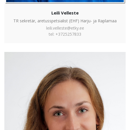
Leili Velleste
TR sekretär, aretusspetsialist (EHF) Harju- ja Raplamaa
leili.velleste@etky.ee
tel: +3725257833