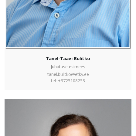
Tanel-Taavi Bulitko
Juhatuse esimees
tanel.bulitko@etky.ee
tel: +3725108253