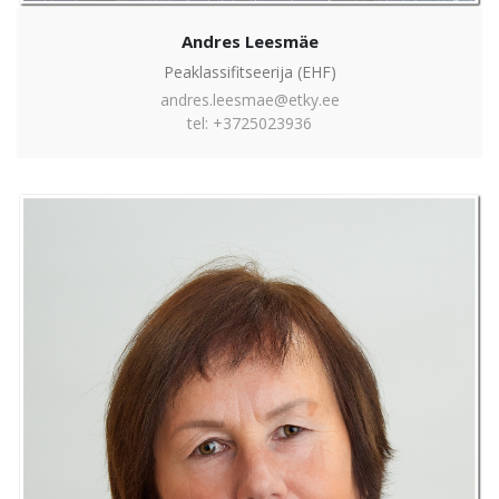
Andres Leesmäe
Peaklassifitseerija (EHF)
andres.leesmae@etky.ee
tel: +3725023936