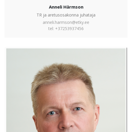
Anneli Härmson
TR ja aretusosakonna juhataja
anneli.harmson@etky.ee
tel: +37253937456