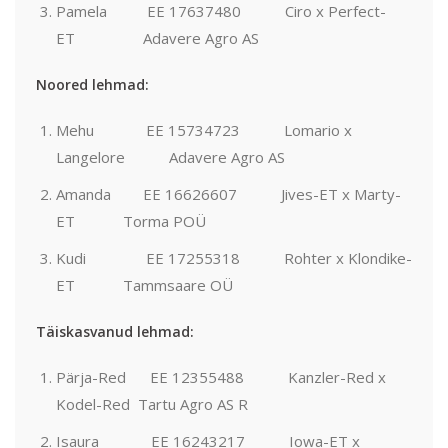
Pamela EE 17637480 Ciro x Perfect-
ET Adavere Agro AS
Noored lehmad:
Mehu EE 15734723 Lomario x
Langelore Adavere Agro AS
Amanda EE 16626607 Jives-ET x Marty-
ET Torma POÜ
Kudi EE 17255318 Rohter x Klondike-
ET Tammsaare OÜ
Täiskasvanud lehmad:
Pärja-Red EE 12355488 Kanzler-Red x
Kodel-Red Tartu Agro AS R
Isaura EE 16243217 Iowa-ET x