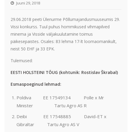
Juuni 29, 2018
29.06.2018 peeti Ülenurme Põllumajandusmuuseumis 29.
Vissi konkurss. Tuul puhus hommikused vihmapilved
minema ja Visside väljakuulutamine toimus
päikesepaistes. Osales: 83 lehma 17-lt loomaomanikult,
neist 50 EHF ja 33 EPK.
Tulemused:
EESTI HOLSTEINI TÕUG (kohtunik: Rostislav Škrabal)
Esmaspoeginud lehmad:
Poldiva EE 17549134 Polle x Mr
Minister Tartu Agro AS R
Deibi EE 17548885 David-ET x
Gibraltar Tartu Agro AS V