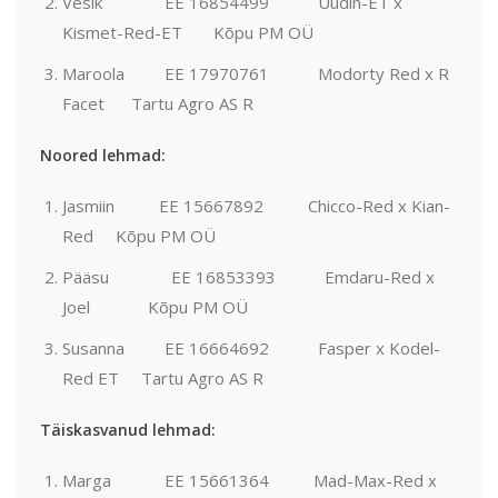
Vesik EE 16854499 Uudin-ET x
Kismet-Red-ET Kõpu PM OÜ
Maroola EE 17970761 Modorty Red x R
Facet Tartu Agro AS R
Noored lehmad:
Jasmiin EE 15667892 Chicco-Red x Kian-
Red Kõpu PM OÜ
Pääsu EE 16853393 Emdaru-Red x
Joel Kõpu PM OÜ
Susanna EE 16664692 Fasper x Kodel-
Red ET Tartu Agro AS R
Täiskasvanud lehmad:
Marga EE 15661364 Mad-Max-Red x