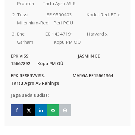
Prooton Tartu Agro AS R
Tessi EE 9590403 Kodel-Red-ET x
Millennium-Red Peri POÜ
Ehe EE 14347191 Harvard x
Garham Kõpu PM OÜ
EPK VISS: JASMIIN EE
15667892 Kõpu PM OÜ
EPK RESERVVISS: MARGA EE15661364
Tartu Agro AS Rahinge
Jaga seda uudist: