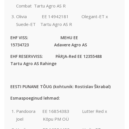
Combat Tartu Agro AS R
Olivia EE 14942181 Olegant-ET x
Suede-ET Tartu Agro AS R
EHF VISS: MEHU EE
15734723 Adavere Agro AS
EHF RESERVVISS: PÄRJA-Red EE 12355488
Tartu Agro AS Rahinge
EESTI PUNANE TÕUG (kohtunik: Rostislav Škrabal)
Esmaspoeginud lehmad:
Pandoora EE 16854383 Lutter Red x
Joel Kõpu PM OÜ