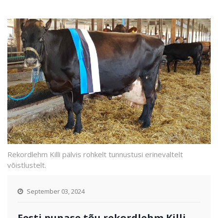
Rekordlehm Killi pälvis rohkelt tunnustusi erinevaltelt
võistlustelt.
September 03, 2024
Eesti punase tõu rekordlehm Killi