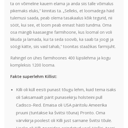
ta on võimeline kauem elama ja anda siis talle võimalus
pikemaks eluks,“ kinnitas ta. „Selleks, et loomadega häid
tulemusi saada, peab olema tasakaalus kõik tegurid, nii
sööt, kui see, et loom peab ennast hästi tundma. Oma
osa mängib kaasaegne farmihoone, kus loomal on voli
liikuda ja lamada, kui ta seda soovib, ka saab ta joogi ja
söögi kätte, siis vaid tahab,“ toonitas staažikas farmijuht.
Rahingel on ühes farmihoones 400 lüpsilehma ja kogu
kompleksis 1200 looma.
Fakte superlehm Killist:
Killi oli küll eesti punast tõugu lehm, kuid tema isaks
oli Saksamaalt pärit punasekirju holsteini pull
Cadisco-Red. Emaisa oli USA päritolu Ameerika
pruuni (tuntakse ka šviitsi tõuna) Pronto. Oma
värvikirja poolest oli Killi just sarnane šviitsi tõule.
Lisaks oli Killi geenides esindatud veel äärširi, taani