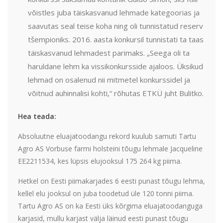
võistles juba täiskasvanud lehmade kategoorias ja
saavutas seal teise koha ning oli tunnistatud reserv
tšempioniks. 2016. aasta konkursil tunnistati ta taas
täiskasvanud lehmadest parimaks. „Seega oli ta
haruldane lehm ka vissikonkursside ajaloos. Üksikud
lehmad on osalenud nii mitmetel konkurssidel ja
võitnud auhinnalisi kohti,“ rõhutas ETKÜ juht Bulitko.
Hea teada:
Absoluutne eluajatoodangu rekord kuulub samuti Tartu
Agro AS Vorbuse farmi holsteini tõugu lehmale Jacqueline
EE2211534, kes lüpsis elujooksul 175 264 kg piima.
Hetkel on Eesti piimakarjades 6 eesti punast tõugu lehma,
kellel elu jooksul on juba toodetud üle 120 tonni piima.
Tartu Agro AS on ka Eesti üks kõrgima eluajatoodanguga
karjasid, mullu karjast välja läinud eesti punast tõugu