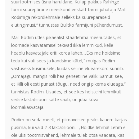
suurtootmises üsna haruldane. Küllap pakkus Rahinge
farmi suurepärane meeskond eeskätt farmi juhataja Mall
Rodimiga rekordlehmale selleks ka suurepäraseid
elutingimusi,“ tunnustas Bulitko farmijuhi pühendumust.
Mall Rodim ütles pikaealist staarlehma meenutades, et
loomade kasvatamisel tekivad ikka lemmikud, kelle
heaolu kasvatajale eriti korda läheb. „Eks me hoidsime
teda kui vati sees ja kandsime kätel,“ muigas Rodim
vastuseks küsimusele, kuidas selline eluearekord sünnib.
„Omajagu mängis rolli hea geneetiline valik. Samuti see,
et Killi oli eesti punast tõugu, need ongi pikema elueaga,“
tunnistas Rodim. Lisades, et see kes holsteini lehmikult
seitse laktatsiooni kätte saab, on juba kõva
loomakasvataja.
Rodim on seda meelt, et piimaveised peaks kauem karjas
püsima, kui vaid 2-3 laktatsiooni. „Hoidke lehma! Lehm ei
ole üksi tootmisvahend, lehmale tuleb otsa vaadata, kas