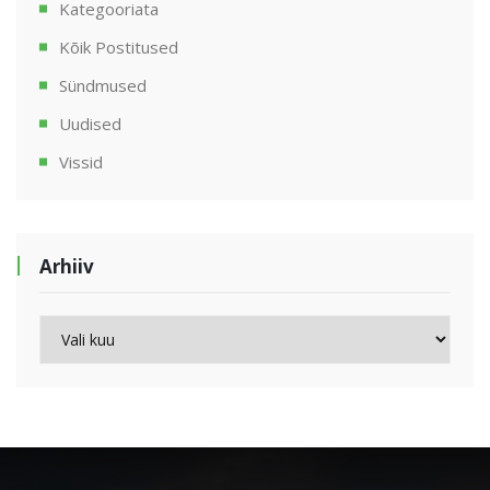
Kategooriata
Kõik Postitused
Sündmused
Uudised
Vissid
Arhiiv
Arhiiv