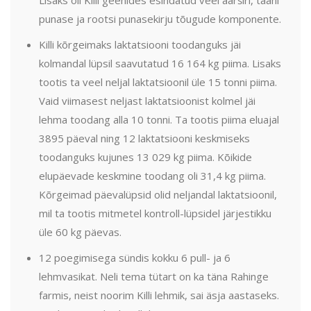
punase ja rootsi punasekirju tõugude komponente.
Killi kõrgeimaks laktatsiooni toodanguks jäi
kolmandal lüpsil saavutatud 16 164 kg piima. Lisaks
tootis ta veel neljal laktatsioonil üle 15 tonni piima.
Vaid viimasest neljast laktatsioonist kolmel jäi
lehma toodang alla 10 tonni. Ta tootis piima eluajal
3895 päeval ning 12 laktatsiooni keskmiseks
toodanguks kujunes 13 029 kg piima. Kõikide
elupäevade keskmine toodang oli 31,4 kg piima.
Kõrgeimad päevalüpsid olid neljandal laktatsioonil,
mil ta tootis mitmetel kontroll-lüpsidel järjestikku
üle 60 kg päevas.
12 poegimisega sündis kokku 6 pull- ja 6
lehmvasikat. Neli tema tütart on ka täna Rahinge
farmis, neist noorim Killi lehmik, sai äsja aastaseks.