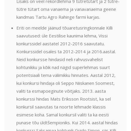
Lisaks on veel rekordlehma 9 tütretütart ja 2 tütre-
tütre tütart oma vanaema ja vanavanaema geene
kandmas Tartu Agro Rahinge farmi karjas.
Eriti on meelde jäänud tõuaretusringkonnale Killi
saavutused: üle Eestilise kaunima lehma, Vissi
konkurssidel aastatel 2012-2016 saavutatu.
Konkurssidel osales ta 2012-2014 ja 2016.aastal.
Neid konkursse hindasid neli rahvusvahelist
kohtunikku ja kõik nad nägid superlehmas suurt
potentsiaali tema välimikku hinnates. Aastal 2012,
kui konkursi hindaja oli Seppo Niiskanen Soomest,
valiti ta esmapoeginute võitjaks. 2013. aasta
konkurssi hindas Mats Eriksson Rootsist, ka sel
konkursil saavutas ta noorte lehmade klassis
esimese koha. Samal konkursil valiti ta ka eesti
punase tõu üldtšempioniks. Kui 2014. aastal hindas
konkurssi Saksamaa kohtunik Guido Simon, siis Killi