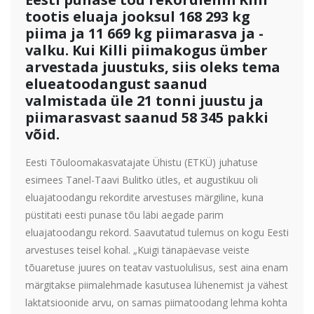
tootis eluaja jooksul 168 293 kg
piima ja 11 669 kg piimarasva ja -
valku. Kui Killi piimakogus ümber
arvestada juustuks, siis oleks tema
elueatoodangust saanud
valmistada üle 21 tonni juustu ja
piimarasvast saanud 58 345 pakki
võid.
Eesti Tõuloomakasvatajate Ühistu (ETKÜ) juhatuse
esimees Tanel-Taavi Bulitko ütles, et augustikuu oli
eluajatoodangu rekordite arvestuses märgiline, kuna
püstitati eesti punase tõu läbi aegade parim
eluajatoodangu rekord. Saavutatud tulemus on kogu Eesti
arvestuses teisel kohal. „Kuigi tänapäevase veiste
tõuaretuse juures on teatav vastuolulisus, sest aina enam
märgitakse piimalehmade kasutusea lühenemist ja vähest
laktatsioonide arvu, on samas piimatoodang lehma kohta