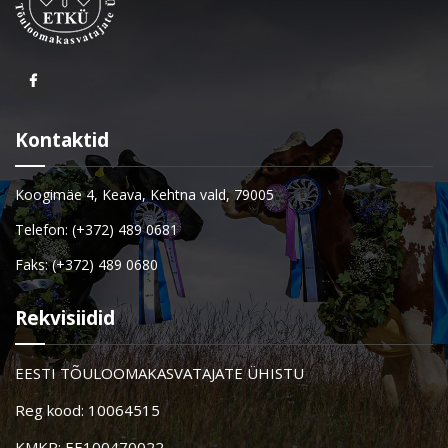
Kontaktid
Koogimäe 4, Keava, Kehtna vald, 79005
Telefon: (+372) 489 0681
Faks: (+372) 489 0680
Rekvisiidid
EESTI TÕULOOMAKASVATAJATE ÜHISTU
Reg kood: 10064515
KMKR: EE100470022