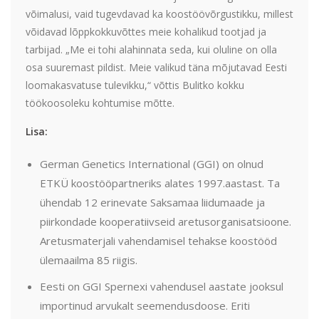
võimalusi, vaid tugevdavad ka koostöövõrgustikku, millest
võidavad lõppkokkuvõttes meie kohalikud tootjad ja
tarbijad. „Me ei tohi alahinnata seda, kui oluline on olla
osa suuremast pildist. Meie valikud täna mõjutavad Eesti
loomakasvatuse tulevikku,“ võttis Bulitko kokku
töökoosoleku kohtumise mõtte.
Lisa:
German Genetics International (GGI) on olnud
ETKÜ koostööpartneriks alates 1997.aastast. Ta
ühendab 12 erinevate Saksamaa liidumaade ja
piirkondade kooperatiivseid aretusorganisatsioone.
Aretusmaterjali vahendamisel tehakse koostööd
ülemaailma 85 riigis.
Eesti on GGI Spernexi vahendusel aastate jooksul
importinud arvukalt seemendusdoose. Eriti