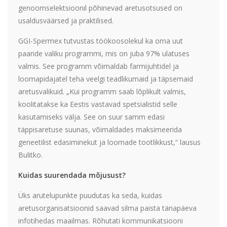
genoomselektsioonil põhinevad aretusotsused on
usaldusväärsed ja praktilised.
GGI-Spermex tutvustas töökoosolekul ka oma uut
paaride valiku programmi, mis on juba 97% ulatuses
valmis. See programm võimaldab farmijuhtidel ja
loomapidajatel teha veelgi teadlikumaid ja täpsemaid
aretusvalikuid. „Kui programm saab lõplikult valmis,
koolitatakse ka Eestis vastavad spetsialistid selle
kasutamiseks välja. See on suur samm edasi
täppisaretuse suunas, võimaldades maksimeerida
geneetilist edasiminekut ja loomade tootlikkust,“ lausus
Bulitko.
Kuidas suurendada mõjusust?
Üks arutelupunkte puudutas ka seda, kuidas
aretusorganisatsioonid saavad silma paista tänapäeva
infotihedas maailmas. Rõhutati kommunikatsiooni