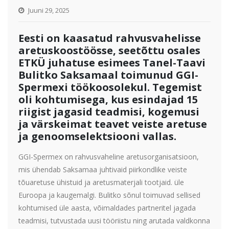
Juuni 29, 2025
Eesti on kaasatud rahvusvahelisse
aretuskoostöösse, seetõttu osales
ETKÜ juhatuse esimees Tanel-Taavi
Bulitko Saksamaal toimunud GGI-
Spermexi töökoosolekul. Tegemist
oli kohtumisega, kus esindajad 15
riigist jagasid teadmisi, kogemusi
ja värskeimat teavet veiste aretuse
ja genoomselektsiooni vallas.
GGI-Spermex on rahvusvaheline aretusorganisatsioon,
mis ühendab Saksamaa juhtivaid piirkondlike veiste
tõuaretuse ühistuid ja aretusmaterjali tootjaid. üle
Euroopa ja kaugemalgi. Bulitko sõnul toimuvad sellised
kohtumised üle aasta, võimaldades partneritel jagada
teadmisi, tutvustada uusi tööriistu ning arutada valdkonna