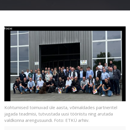
Kohtumised toimuvad üle aasta, võimaldades partneritel
jagada teadmisi, tutvustada uusi tööriistu ning arutada
valdkonna arengusuundi. Foto: ETKÜ arhiiv.