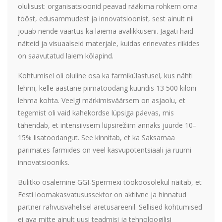
olulisust: organisatsioonid peavad rääkima rohkem oma
tööst, edusammudest ja innovatsioonist, sest ainult nii
jõuab nende väärtus ka laiema avalikkuseni. Jagati häid
näiteid ja visuaalseid materjale, kuidas erinevates riikides
on saavutatud laiem kõlapind.
Kohtumisel oli oluline osa ka farmikülastusel, kus nähti
lehmi, kelle aastane piimatoodang küündis 13 500 kiloni
lehma kohta. Veelgi märkimisväärsem on asjaolu, et
tegemist oli vaid kahekordse lüpsiga päevas, mis
tähendab, et intensiivsem lüpsirežiim annaks juurde 10–
15% lisatoodangut. See kinnitab, et ka Saksamaa
parimates farmides on veel kasvupotentsiaali ja ruumi
innovatsiooniks.
Bulitko osalemine GGI-Spermexi töökoosolekul näitab, et
Eesti loomakasvatusussektor on aktiivne ja hinnatud
partner rahvusvahelisel aretusareenil. Sellised kohtumised
ei ava mitte ainult uusi teadmisi ja tehnoloogilisi