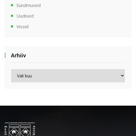
Sündmused
Uudised
Vissid
Arhiiv
Arhiiv