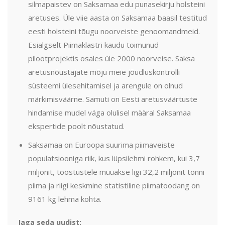
silmapaistev on Saksamaa edu punasekirju holsteini
aretuses. Üle viie aasta on Saksamaa baasil testitud
eesti holsteini tõugu noorveiste genoomandmeid.
Esialgselt Piimaklastri kaudu toimunud
pilootprojektis osales üle 2000 noorveise. Saksa
aretusnõustajate mõju meie jõudluskontrolli
süsteemi ülesehitamisel ja arengule on olnud
märkimisväärne. Samuti on Eesti aretusväärtuste
hindamise mudel väga olulisel määral Saksamaa
ekspertide poolt nõustatud.
Saksamaa on Euroopa suurima piimaveiste
populatsiooniga riik, kus lüpsilehmi rohkem, kui 3,7
miljonit, tööstustele müüakse ligi 32,2 miljonit tonni
piima ja riigi keskmine statistiline piimatoodang on
9161 kg lehma kohta.
Jaga seda uudist: