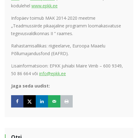
kodulehel
www.epkk.ee
Infopäev toimub MAK 2014-2020 meetme
„Teadmussiirde pikaajaline programm loomakasvatuse
tegevusvaldkonnas II “ raames.
Rahastamisallikas: riigieelarve, Euroopa Maaelu
Põllumajandusfond (EAFRD).
Lisainformatsioon: EPKK juhiabi Maire Vimb – 600 9349,
50 86 664 või
info@epkk.ee
Jaga seda uudist:
Otsi