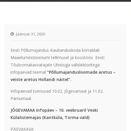
Jaanuar 31, 2020
Eesti Põllumajandus-Kaubanduskoda korraldab
Maaeluministeeriumi tellimusel ja koostöös Eesti
Tõuloomakasvatajate Ühistuga välislektoritega
infopäevad teemal
“Põllumajandusloomade aretus –
veiste aretus Hollandi näitel“.
Infopäevad toimuvad 10.02. Jõgevamaal ja 11.02.
Pärnumaal.
JÕGEVAMAA infopäev – 10. veebruaril Veski
Külalistemajas (Kantküla, Torma vald)
PÄEVAKAVA