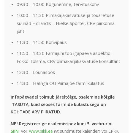
09:30 – 10:00 Kogunemine, tervituskohv
10:00 – 11:30 Piimakajakasvatuse ja tõuaretuse
suunad Hollandis – Hielke Sportel, CRV piirkonna
juht
11:30 – 11:50 Kohvipaus
11:50 – 13:30 Farmijuhi töö igapäeva aspektid –
Fokko Tolsma, CRV piimakarjakasvatuse konsultant
13:30 – Lõunasöök
14:30 – Halinga OÜ Piimajõe farmi külastus
Infopäevad
el toimub järeltõlge, osalemine kõigile
TASUTA, kuid seoses farmide külastusega on
KOHTADE ARV PIIRATUD.
NB!
Registreerige osalemissoov kuni 5. veebrurini
SIIN
või
www.pikk.ee
(vt sündmuste kalender) või EPKK