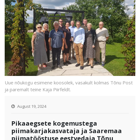
Uue nõukogu esimene koosolek, vasakult kolmas Tõnu Post
ja paremalt teine Kaja Piirfeldt.
August 19, 2024
Pikaaegsete kogemustega
piimakarjakasvataja ja Saaremaa
piimatööstuse eestvedaja Tõnu