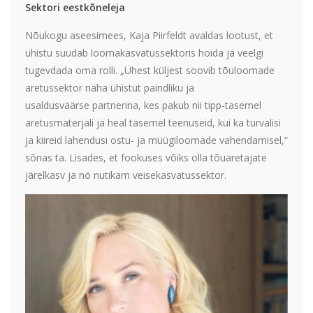
Sektori eestkõneleja
Nõukogu aseesimees, Kaja Piirfeldt avaldas lootust, et
ühistu suudab loomakasvatussektoris hoida ja veelgi
tugevdada oma rolli. „Ühest küljest soovib tõuloomade
aretussektor näha ühistut paindliku ja
usaldusväärse partnerina, kes pakub nii tipp-tasemel
aretusmaterjali ja heal tasemel teenuseid, kui ka turvalisi
ja kiireid lahendusi ostu- ja müügiloomade vahendamisel,“
sõnas ta. Lisades, et fookuses võiks olla tõuaretajate
järelkasv ja nö nutikam veisekasvatussektor.