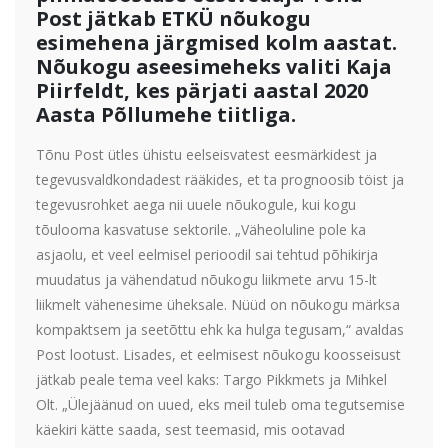
Post jätkab ETKÜ nõukogu
esimehena järgmised kolm aastat.
Nõukogu aseesimeheks valiti Kaja
Piirfeldt, kes pärjati aastal 2020
Aasta Põllumehe tiitliga.
Tõnu Post ütles ühistu eelseisvatest eesmärkidest ja
tegevusvaldkondadest rääkides, et ta prognoosib töist ja
tegevusrohket aega nii uuele nõukogule, kui kogu
tõulooma kasvatuse sektorile. „Väheoluline pole ka
asjaolu, et veel eelmisel perioodil sai tehtud põhikirja
muudatus ja vähendatud nõukogu liikmete arvu 15-lt
liikmelt vähenesime üheksale. Nüüd on nõukogu märksa
kompaktsem ja seetõttu ehk ka hulga tegusam,“ avaldas
Post lootust. Lisades, et eelmisest nõukogu koosseisust
jätkab peale tema veel kaks: Targo Pikkmets ja Mihkel
Olt. „Ülejäänud on uued, eks meil tuleb oma tegutsemise
käekiri kätte saada, sest teemasid, mis ootavad