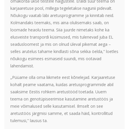
omakorda ukse teistele haigustele. Eraldi suur teema on
karjaaretuse pool, millega tegeletakse nagunii pidevalt.
Nõukogu vaatab läbi aretusprogramme ja kinnitab neid.
Kolmandaks teemaks, mis aina olulisemaks saab, on
loomade heaolu teema. Siia juurde nimetaks kohe ka
elusveiste transpordi küsimused, mis tulenevad juba EL
seadusloomest ja mis on olnud üleval pikemat aega –
selles arutelus tahame kindlasti sõna sekka öelda,“ loetles
nõukogu esimees esmaseid suundi, mis ootavad
lahendamist.
„Püüame olla oma liikmete eest kõnelejad. Karjaaretuse
kohalt peame vaatama, kuidas aretusprogrammide abil
saaksime Eestis rohkem aretustööd toetada. Uuem
teema on genotüpiseerimise kasutamine aretustöös ja
meie võimalused selle kasutamisel. Ilmselt on see
aretustöös järgmisi samme, et saada häid, kontrollitud
tulemusi,“ lausus ta.