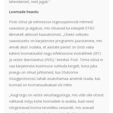
lahendamist, neid jagub.“
Loomade heaolu
Posti sõnul jäi eelmisesse tegevusperioodi mitmeid
saavutusi ja algatusi, mis nõuavad ka edaspidi ETKÜ
liikmetelt aktiivset kaasalöömist. „Üheks selliseks
saavutuseks on karjatervise programmi juurutamine, mis
annab alust oodata, et aastate pärast on Eesti vaba
kahest loomataudist nagu infektsioone inotrahheiit (IRT)
ja veiste diarröaviirus (VVD),“ kinnitas Post. Tema sõnul ei
saa karjatervise küsimusse suhtuda kergelt, kuna juba
praegu on olnud juhtumeid, kus tõulooma
müügiprotsessis tahab asukohamaa ametnik teada, kas
loomad on loomataudivabad või mitte.
„Kuigi tegu on veiste viirushaigustega, mis võib olla otsest
nähtavat mõju kohe loomadele ei avalda, kuid need
nõrgestavad looma tervislikku seisundit, mis avavad