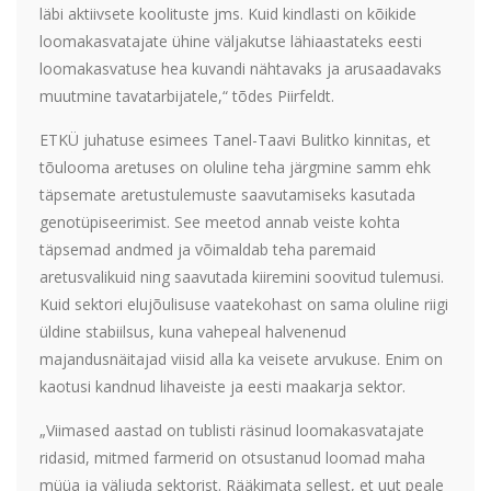
läbi aktiivsete koolituste jms. Kuid kindlasti on kõikide
loomakasvatajate ühine väljakutse lähiaastateks eesti
loomakasvatuse hea kuvandi nähtavaks ja arusaadavaks
muutmine tavatarbijatele,“ tõdes Piirfeldt.
ETKÜ juhatuse esimees Tanel-Taavi Bulitko kinnitas, et
tõulooma aretuses on oluline teha järgmine samm ehk
täpsemate aretustulemuste saavutamiseks kasutada
genotüpiseerimist. See meetod annab veiste kohta
täpsemad andmed ja võimaldab teha paremaid
aretusvalikuid ning saavutada kiiremini soovitud tulemusi.
Kuid sektori elujõulisuse vaatekohast on sama oluline riigi
üldine stabiilsus, kuna vahepeal halvenenud
majandusnäitajad viisid alla ka veisete arvukuse. Enim on
kaotusi kandnud lihaveiste ja eesti maakarja sektor.
„Viimased aastad on tublisti räsinud loomakasvatajate
ridasid, mitmed farmerid on otsustanud loomad maha
müüa ja väljuda sektorist. Rääkimata sellest, et uut peale