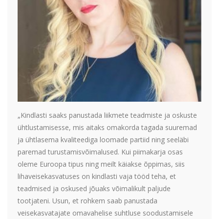
„Kindlasti saaks panustada liikmete teadmiste ja oskuste
ühtlustamisesse, mis aitaks omakorda tagada suuremad
ja ühtlasema kvaliteediga loomade partiid ning seeläbi
paremad turustamisvõimalused. Kui piimakarja osas
oleme Euroopa tipus ning meilt käiakse õppimas, siis
lihaveisekasvatuses on kindlasti vaja tööd teha, et
teadmised ja oskused jõuaks võimalikult paljude
tootjateni. Usun, et rohkem saab panustada
veisekasvatajate omavahelise suhtluse soodustamisele