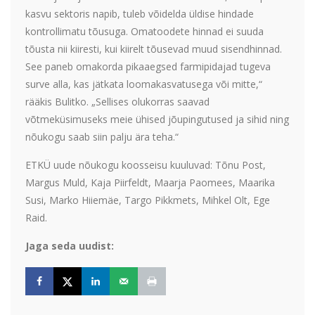
kasvu sektoris napib, tuleb võidelda üldise hindade
kontrollimatu tõusuga. Omatoodete hinnad ei suuda
tõusta nii kiiresti, kui kiirelt tõusevad muud sisendhinnad.
See paneb omakorda pikaaegsed farmipidajad tugeva
surve alla, kas jätkata loomakasvatusega või mitte,“
rääkis Bulitko. „Sellises olukorras saavad
võtmeküsimuseks meie ühised jõupingutused ja sihid ning
nõukogu saab siin palju ära teha.“
ETKÜ uude nõukogu koosseisu kuuluvad: Tõnu Post,
Margus Muld, Kaja Piirfeldt, Maarja Paomees, Maarika
Susi, Marko Hiiemäe, Targo Pikkmets, Mihkel Olt, Ege
Raid.
Jaga seda uudist: