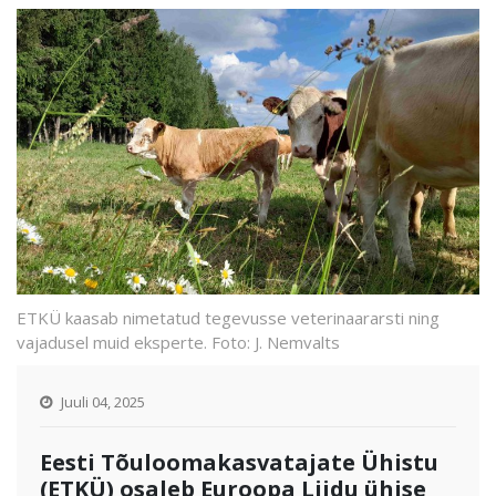
ETKÜ kaasab nimetatud tegevusse veterinaararsti ning
vajadusel muid eksperte. Foto: J. Nemvalts
Juuli 04, 2025
Eesti Tõuloomakasvatajate Ühistu
(ETKÜ) osaleb Euroopa Liidu ühise