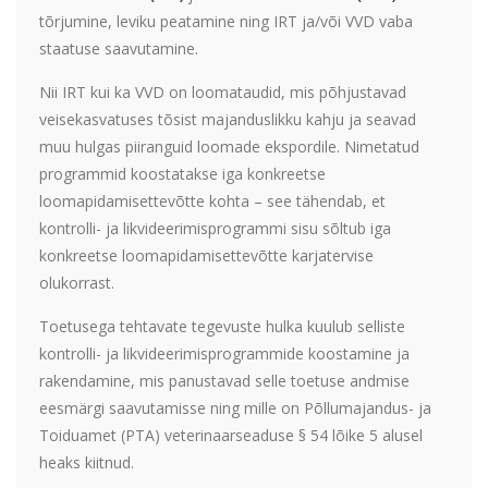
tõrjumine, leviku peatamine ning IRT ja/või VVD vaba
staatuse saavutamine.
Nii IRT kui ka VVD on loomataudid, mis põhjustavad
veisekasvatuses tõsist majanduslikku kahju ja seavad
muu hulgas piiranguid loomade ekspordile. Nimetatud
programmid koostatakse iga konkreetse
loomapidamisettevõtte kohta – see tähendab, et
kontrolli- ja likvideerimisprogrammi sisu sõltub iga
konkreetse loomapidamisettevõtte karjatervise
olukorrast.
Toetusega tehtavate tegevuste hulka kuulub selliste
kontrolli- ja likvideerimisprogrammide koostamine ja
rakendamine, mis panustavad selle toetuse andmise
eesmärgi saavutamisse ning mille on Põllumajandus- ja
Toiduamet (PTA) veterinaarseaduse § 54 lõike 5 alusel
heaks kiitnud.