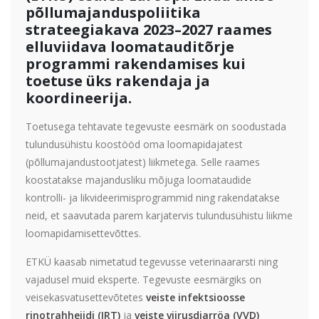
põllumajanduspoliitika
strateegiakava 2023–2027 raames
elluviidava loomatauditõrje
programmi rakendamises kui
toetuse üks rakendaja ja
koordineerija.
Toetusega tehtavate tegevuste eesmärk on soodustada
tulundusühistu koostööd oma loomapidajatest
(põllumajandustootjatest) liikmetega. Selle raames
koostatakse majandusliku mõjuga loomataudide
kontrolli- ja likvideerimisprogrammid ning rakendatakse
neid, et saavutada parem karjatervis tulundusühistu liikme
loomapidamisettevõttes.
ETKÜ kaasab nimetatud tegevusse veterinaararsti ning
vajadusel muid eksperte. Tegevuste eesmärgiks on
veisekasvatusettevõtetes
veiste infektsioosse
rinotrahheiidi (IRT)
ja
veiste viirusdiarröa (VVD)