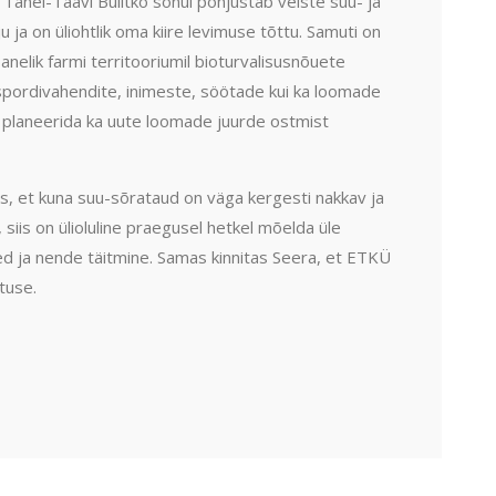
anel-Taavi Bulitko sõnul põhjustab veiste suu- ja
 ja on üliohtlik oma kiire levimuse tõttu. Samuti on
panelik farmi territooriumil bioturvalisusnõuete
anspordivahendite, inimeste, söötade kui ka loomade
lik planeerida ka uute loomade juurde ostmist
es, et kuna suu-sõrataud on väga kergesti nakkav ja
, siis on ülioluline praegusel hetkel mõelda üle
d ja nende täitmine. Samas kinnitas Seera, et ETKÜ
tuse.