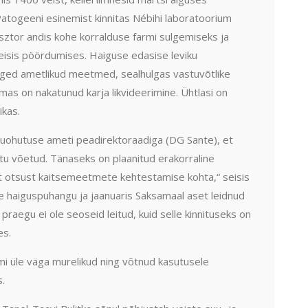
Patogeeni esinemist kinnitas Nébihi laboratoorium
ásztor andis kohe korralduse farmi sulgemiseks ja
seisis pöördumises. Haiguse edasise leviku
nged ametlikud meetmed, sealhulgas vastuvõtlike
imas on nakatunud karja likvideerimine. Ühtlasi on
ikas.
duohutuse ameti peadirektoraadiga (DG Sante), et
stu võetud. Tänaseks on plaanitud erakorraline
ist otsust kaitsemeetmete kehtestamise kohta,“ seisis
le haiguspuhangu ja jaanuaris Saksamaal aset leidnud
raegu ei ole seoseid leitud, kuid selle kinnituseks on
es.
umi üle väga murelikud ning võtnud kasutusele
.