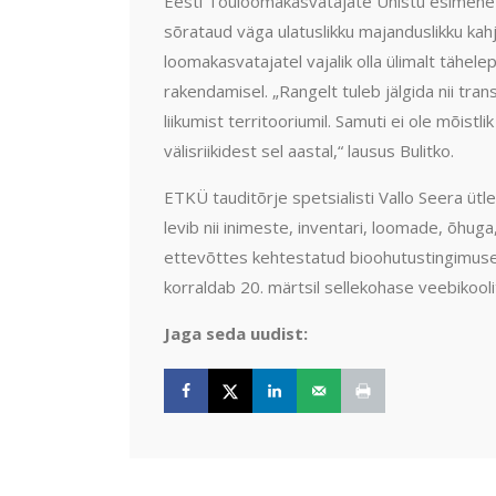
Eesti Tõuloomakasvatajate Ühistu esimehe T
sõrataud väga ulatuslikku majanduslikku kahju
loomakasvatajatel vajalik olla ülimalt tähele
rakendamisel. „Rangelt tuleb jälgida nii tr
liikumist territooriumil. Samuti ei ole mõist
välisriikidest sel aastal,“ lausus Bulitko.
ETKÜ tauditõrje spetsialisti Vallo Seera ütl
levib nii inimeste, inventari, loomade, õhuga
ettevõttes kehtestatud bioohutustingimuse
korraldab 20. märtsil sellekohase veebikooli
Jaga seda uudist: