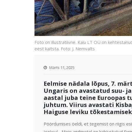
Foto on illustratiivne. Kaiu LT OÜ on kehtesta
eest kaitsta. Foto: J. Nemvalts
Märts 11, 2025
Eelmise nädala lõpus, 7. märts
Ungaris on avastatud suu- ja
aastal juba teine Euroopas t
juhtum. Viirus avastati Kisba
Haiguse leviku tõkestamise
Pöördumises öeldi, et tegemist on riigis e
jooksul. „Meie andmetel on kahjustatud farm