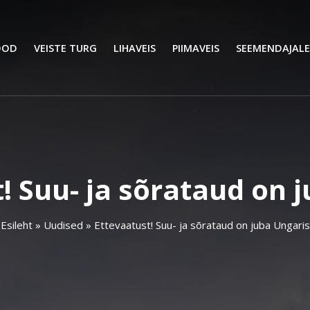
OOD
VEISTE TURG
LIHAVEIS
PIIMAVEIS
SEEMENDAJALE
! Suu- ja sõrataud on 
Esileht
»
Uudised
»
Ettevaatust! Suu- ja sõrataud on juba Ungaris