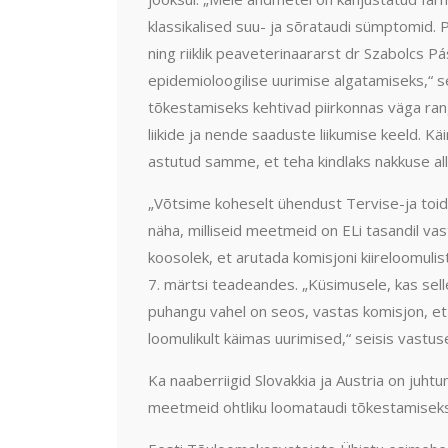
klassikalised suu- ja sõrataudi sümptomid. 
ning riiklik peaveterinaararst dr Szabolcs P
epidemioloogilise uurimise algatamiseks,“ 
tõkestamiseks kehtivad piirkonnas väga ra
liikide ja nende saaduste liikumise keeld. Kä
astutud samme, et teha kindlaks nakkuse all
„Võtsime koheselt ühendust Tervise-ja toi
näha, milliseid meetmeid on ELi tasandil va
koosolek, et arutada komisjoni kiireloomul
7. märtsi teadeandes. „Küsimusele, kas sel
puhangu vahel on seos, vastas komisjon, et p
loomulikult käimas uurimised,“ seisis vastus
Ka naaberriigid Slovakkia ja Austria on juht
meetmeid ohtliku loomataudi tõkestamiseks