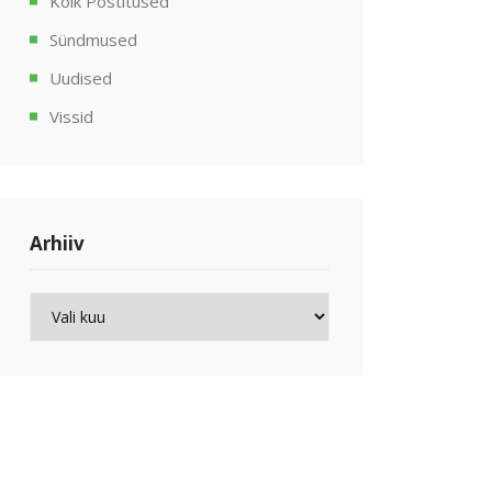
Kõik Postitused
Sündmused
Uudised
Vissid
Arhiiv
Arhiiv