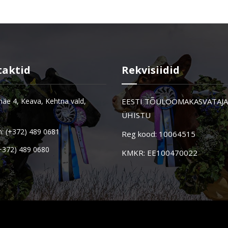
taktid
Rekvisiidid
äe 4, Keava, Kehtna vald,
EESTI TÕULOOMAKASVATAJ
ÜHISTU
n: (+372) 489 0681
Reg kood: 10064515
(+372) 489 0680
KMKR: EE100470022