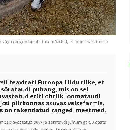
nud väga ranged bioohutuse nõuded, et loomi nakatumise
il teavitati Euroopa Liidu riike, et
 sõrataudi puhang, mis on sel
uvastatud eriti ohtlik loomataudi
jcsi piirkonnas asuvas veisefarmis.
ks on rakendatud ranged meetmed.
simese avastatud suu- ja sõrataudi juhtumiga 50 aasta
is 1400 veist, kellel ilmnesid märtsi alguses