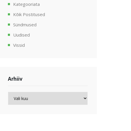
Kategooriata
Kõik Postitused
Sündmused
Uudised
Vissid
Arhiiv
Arhiiv