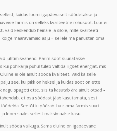
d sellest, kuidas loomi igapäevaselt söödetakse ja
aveise farmis on selleks kvaliteetne rohusööt. Luur ei
, vaid keskendub heinale ja silole, mille kvaliteeti
ks kõige määravamaid asju – sellele ma panustan oma
vaid juhtimisvahend. Parim sööt suunatakse
kui põhikarja puhul tuleb vältida liigset energiat, mis
Oluline ei ole ainult sööda kvaliteet, vaid ka selle
palju see, kui pikk on heksel ja kuidas sööt on ette
hk nagu spageti ette, siis ta kasutab ära ainult otsad –
See tähendab, et osa söödast jääb kasutamata, sest
 töödelda. Seetõttu pöörab Luur oma farmis suurt
 ja loom saaks sellest maksimaalse kasu.
inult sööda valikuga. Sama oluline on igapäevane