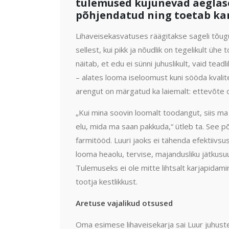
tulemused kujunevad aeglaselt
põhjendatud ning toetab karj
Lihaveisekasvatuses räägitakse sageli tõug
sellest, kui pikk ja nõudlik on tegelikult üh
näitab, et edu ei sünni juhuslikult, vaid tead
– alates looma iseloomust kuni sööda kvalit
arengut on märgatud ka laiemalt: ettevõte o
„Kui mina soovin loomalt toodangut, siis ma
elu, mida ma saan pakkuda,“ ütleb ta. See 
farmitööd. Luuri jaoks ei tähenda efektiivsu
looma heaolu, tervise, majandusliku jätkusuu
Tulemuseks ei ole mitte lihtsalt karjapidami
tootja kestlikkust.
Aretuse vajalikud otsused
Oma esimese lihaveisekarja sai Luur juhust