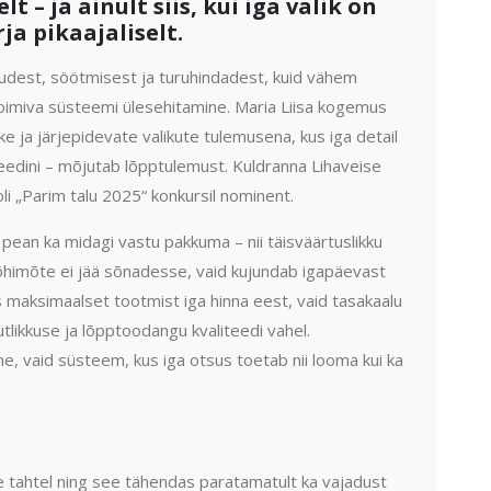
 – ja ainult siis, kui iga valik on
a pikaajaliselt.
udest, söötmisest ja turuhindadest, kuid vähem
e toimiva süsteemi ülesehitamine. Maria Liisa kogemus
like ja järjepidevate valikute tulemusena, kus iga detail
eedini – mõjutab lõpptulemust. Kuldranna Lihaveise
li „Parim talu 2025“ konkursil nominent.
 pean ka midagi vastu pakkuma – nii täisväärtuslikku
põhimõte ei jää sõnadesse, vaid kujundab igapäevast
s maksimaalset tootmist iga hinna eest, vaid tasakaalu
tlikkuse ja lõpptoodangu kvaliteedi vahel.
ne, vaid süsteem, kus iga otsus toetab nii looma kui ka
e tahtel ning see tähendas paratamatult ka vajadust