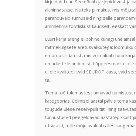
kirjeldab Luur. See nõuab järjepidevust ja k
alahinnatakse. Näiteks piimakus, mis mõjut
päranduvaid tunnuseid ning selle parandam
ammlehma tootlikkust kaudselt, eeskätt vas
Luuri karja areng ei põhine kunagi ühelainsal
mitmekülgsete aretusvalikutega: loomuliku 
embrüosiirdamist, mis võimaldab tuua karja u
omaduste lisandumist. Lõppeesmärk ei ole ük
ei ole kvaliteet vaid SEUROP klass, vaid see
ta.
Tema töö tulemustest annavad tunnistust m
kategoorias. Eelmisel aastal pälvis tema ka
tõugude ülese reservpulli tiitli ning saav
tunnustused peegeldavad aastatepikkust j
otsuseid, mille mõju avaldub alles kaugemas