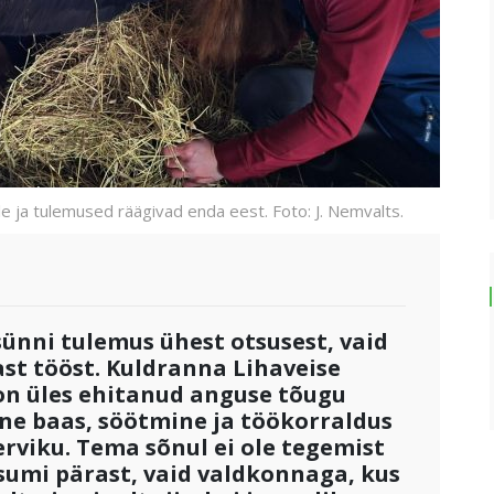
le ja tulemused räägivad enda eest. Foto: J. Nemvalts.
 sünni tulemus ühest otsusest, vaid
st tööst. Kuldranna Lihaveise
 on üles ehitanud anguse tõugu
ine baas, söötmine ja töökorraldus
viku. Tema sõnul ei ole tegemist
asumi pärast, vaid valdkonnaga, kus