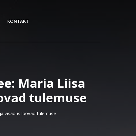
KONTAKT
ee: Maria Liisa
loovad tulemuse
d ja visadus loovad tulemuse