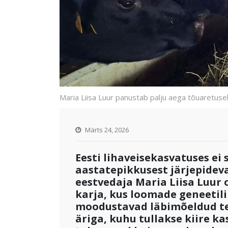
Maria Liisa Luur panustab palju aega tõuaretuse
Märts 24, 2026
Eesti lihaveisekasvatuses ei
aastatepikkusest järjepideva
eestvedaja Maria Liisa Luur
karja, kus loomade geneetil
moodustavad läbimõeldud ter
äriga, kuhu tullakse kiire k