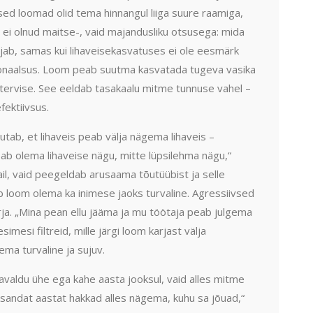
ed loomad olid tema hinnangul liiga suure raamiga,
ei olnud maitse-, vaid majandusliku otsusega: mida
ab, samas kui lihaveisekasvatuses ei ole eesmärk
ionaalsus. Loom peab suutma kasvatada tugeva vasika
a tervise. See eeldab tasakaalu mitme tunnuse vahel –
fektiivsus.
utab, et lihaveis peab välja nägema lihaveis –
ab olema lihaveise nägu, mitte lüpsilehma nägu,“
tail, vaid peegeldab arusaama tõutüübist ja selle
b loom olema ka inimese jaoks turvaline. Agressiivsed
ja. „Mina pean ellu jääma ja mu töötaja peab julgema
imesi filtreid, mille järgi loom karjast välja
ma turvaline ja sujuv.
avaldu ühe ega kahe aasta jooksul, vaid alles mitme
sandat aastat hakkad alles nägema, kuhu sa jõuad,“