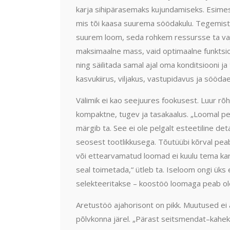
karja sihipärasemaks kujundamiseks. Esimes
mis tõi kaasa suurema söödakulu. Tegemist 
suurem loom, seda rohkem ressursse ta vaj
maksimaalne mass, vaid optimaalne funkts
ning säilitada samal ajal oma konditsiooni j
kasvukiirus, viljakus, vastupidavus ja söödae
Välimik ei kao seejuures fookusest. Luur rõh
kompaktne, tugev ja tasakaalus. „Loomal pe
märgib ta. See ei ole pelgalt esteetiline de
seosest tootlikkusega. Tõutüübi kõrval pea
või ettearvamatud loomad ei kuulu tema kar
seal toimetada,“ ütleb ta. Iseloom ongi üks es
selekteeritakse – koostöö loomaga peab ole
Aretustöö ajahorisont on pikk. Muutused ei 
põlvkonna järel. „Pärast seitsmendat–kahek