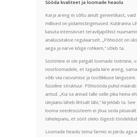
Sööda kvaliteet ja loomade heaolu
Karja areng ei sõltu ainult geneetikast, vai
millised on pidamistingimused. Kuldranna Lih
kasuta intensiivset teraviljapõhist nuumamist
analüüsitakse regulaarselt. „Põhisööt on ü
aega ja närve kõige rohkem,“ ütleb ta.
Söötmine ei ole pelgalt loomade toitmine, 
noorloomadele, et tagada kiire areng, samas 
võib viia rasvumise ja tootlikkuse languseni. 
füüsiline struktuur. Põhisööda puhul määrab 
antud. „Kui sa annad talle selle pika heina e
ülejäänu läheb lihtsalt läbi,“ kirjeldab ta. 
looma seedesüsteem ei jõua seda piisavalt
tähelepanu, et sööt oleks õigesti töödeldud
Loomade heaolu tema farmis ei piirdu aga a