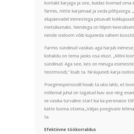
kontakt karjaga ja see, kuidas loomad oma 
farmis, mitte karjamaal ja seda põhjusega. 
elupäevadel inimestega piisavalt kokkupuude
metsikumaks. Nendega on hiljem keerulisem
nende iseloom võib kujuneda vähem koostö
Farmis sündinud vasikas aga harjub inimeseg
kohalolu on tema jaoks osa elust. „Mõni loom 
sündinud. Aga see, kes on minuga esimestel
teistmoodi,“ lisab ta. Nii kujuneb karja iselo
Poegimisperioodil hoiab ta uksi lahti, et loo
mõlemal juhul on tagatud kuiv ase ning enam
nii vasika turvaline start kui ka perenaise t
kätte looma otsima.„Väljas poegivate lehmadeg
ta.
Efektiivne töökorraldus