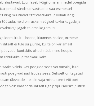
elu alustavad. Luur laseb kõigil oma ammedel poegida
„Karjamaal sündinud vasikad ei saa esimestel
t ning muutuvad ettevaatlikuks ja kohati isegi
 töötada, neid on raskem sügisel kokku koguda ja
övalmiks,“ jagab ta oma kogemusi.
a loomulikult – hoone, liikumine, hääled, inimese
lihtsalt ei tule su juurde, kui ta on karjamaal
 päevadel kontaktis olnud, näeb mind hoopis
om rahulikuks ja tasakaalukaks.
m saaks valida, kas poegida sees või õuealal, kuid
asti poegivad nad laudas sees. Selliselt on tagatud
õhusam ülevaade – ei ole vaja minna tormi või pori
a võib kaasneda lihtsalt liiga palju lisariske,“ ütleb