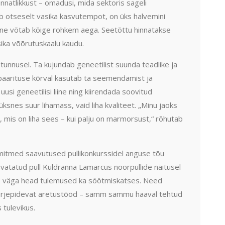
annatlikkust – omadusi, mida sektoris sageli
ab otseselt vasika kasvutempot, on üks halvemini
ine võtab kõige rohkem aega. Seetõttu hinnatakse
ika võõrutuskaalu kaudu.
 tunnusel. Ta kujundab geneetilist suunda teadlike ja
paarituse kõrval kasutab ta seemendamist ja
usi geneetilisi liine ning kiirendada soovitud
snes suur lihamass, vaid liha kvaliteet. „Minu jaoks
, mis on liha sees – kui palju on marmorsust,“ rõhutab
itmed saavutused pullikonkurssidel anguse tõu
svatatud pull Kuldranna Lamarcus noorpullide näitusel
utas väga head tulemused ka söötmiskatses. Need
ärjepidevat aretustööd – samm sammu haaval tehtud
 tulevikus.