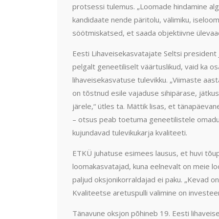
protsessi tulemus. „Loomade hindamine alga
kandidaate nende päritolu, välimiku, iseloomu 
söötmiskatsed, et saada objektiivne ülevaad
Eesti Lihaveisekasvatajate Seltsi president J
pelgalt geneetiliselt väärtuslikud, vaid ka o
lihaveisekasvatuse tulevikku. „Viimaste aa
on tõstnud esile vajaduse sihipärase, jätkus
järele,“ ütles ta. Mättik lisas, et tänapäevan
– otsus peab toetuma geneetilistele omadus
kujundavad tulevikukarja kvaliteeti.
ETKÜ juhatuse esimees lausus, et huvi tõupu
loomakasvatajad, kuna eelnevalt on meie loom
paljud oksjonikorraldajad ei paku. „Kevad on
Kvaliteetse aretuspulli valimine on investeer
Tänavune oksjon põhineb 19. Eesti lihaveise