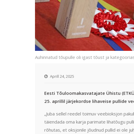
Auhinnatud tõupulle oli igast tõust ja kategooriast
Aprill 24, 2025
Eesti Tõuloomakasvatajate Ühistu (ETKÜ)
25. aprillil järjekordse lihaveise pullide
„Juba sellel reedel toimuv veebioksjon paku
täiendada oma karja parimate lihatõugu pul
rõhutas, et oksjonile jõudnud pullid ei ole ju