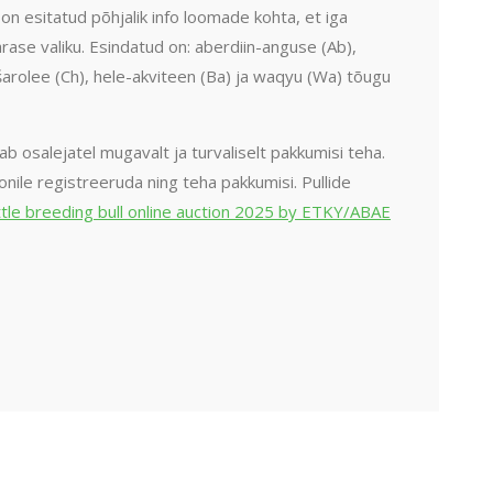
on esitatud põhjalik info loomade kohta, et iga
rase valiku. Esindatud on: aberdiin-anguse (Ab),
), šarolee (Ch), hele-akviteen (Ba) ja waqyu (Wa) tõugu
b osalejatel mugavalt ja turvaliselt pakkumisi teha.
nile registreeruda ning teha pakkumisi. Pullide
ttle breeding bull online auction 2025 by ETKY/ABAE