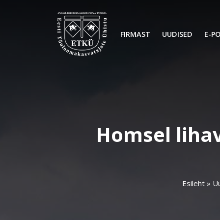
FIRMAST
UUDISED
E-P
Homsel lihav
Esileht
»
U