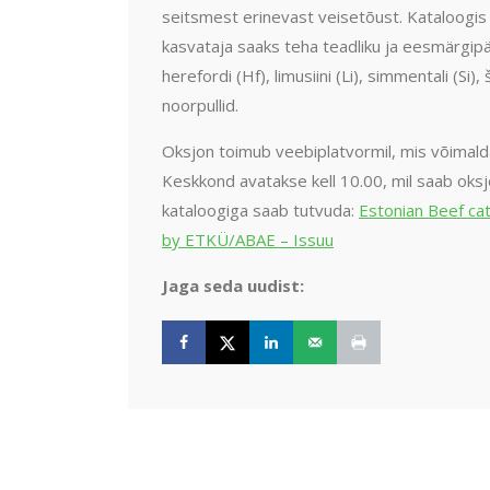
seitsmest erinevast veisetõust. Kataloogis 
kasvataja saaks teha teadliku ja eesmärgipä
herefordi (Hf), limusiini (Li), simmentali (Si
noorpullid.
Oksjon toimub veebiplatvormil, mis võimalda
Keskkond avatakse kell 10.00, mil saab oksjo
kataloogiga saab tutvuda:
Estonian Beef ca
by ETKÜ/ABAE – Issuu
Jaga seda uudist: