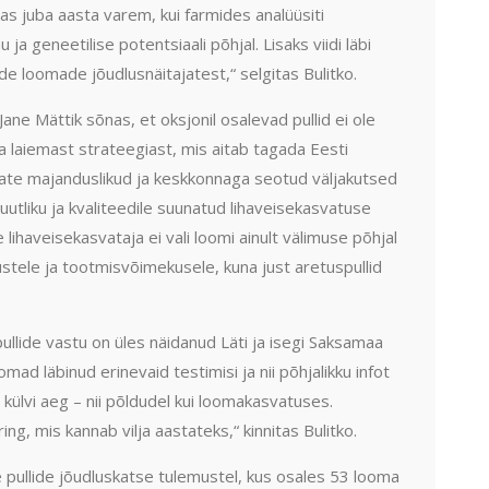
s juba aasta varem, kui farmides analüüsiti
ja geneetilise potentsiaali põhjal. Lisaks viidi läbi
e loomade jõudlusnäitajatest,“ selgitas Bulitko.
ane Mättik sõnas, et oksjonil osalevad pullid ei ole
sa laiemast strateegiast, mis aitab tagada Eesti
state majanduslikud ja keskkonnaga seotud väljakutsed
uutliku ja kvaliteedile suunatud lihaveisekasvatuse
e lihaveisekasvataja ei vali loomi ainult välimuse põhjal
tele ja tootmisvõimekusele, kuna just aretuspullid
llide vastu on üles näidanud Läti ja isegi Saksamaa
ad läbinud erinevaid testimisi ja nii põhjalikku infot
 külvi aeg – nii põldudel kui loomakasvatuses.
ing, mis kannab vilja aastateks,“ kinnitas Bulitko.
 pullide jõudluskatse tulemustel, kus osales 53 looma