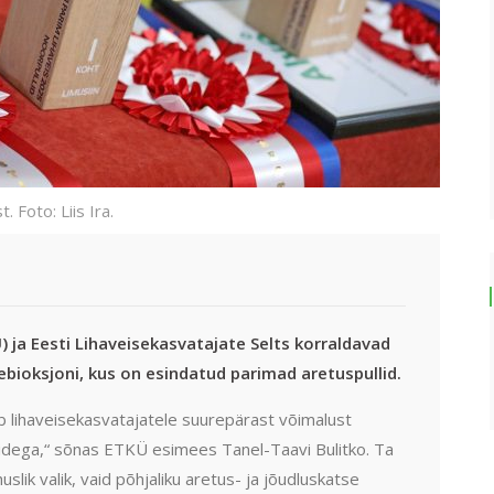
. Foto: Liis Ira.
 ja Eesti Lihaveisekasvatajate Selts korraldavad
 veebioksjoni, kus on esindatud parimad aretuspullid.
b lihaveisekasvatajatele suurepärast võimalust
lidega,“ sõnas ETKÜ esimees Tanel-Taavi Bulitko. Ta
huslik valik, vaid põhjaliku aretus- ja jõudluskatse