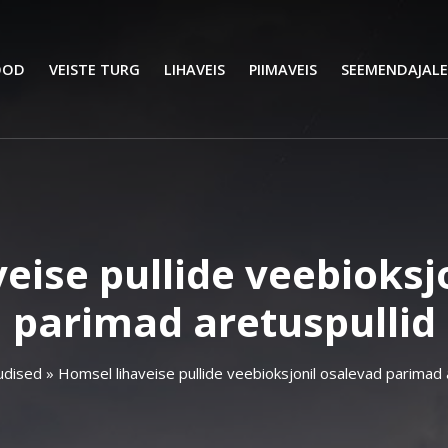
OOD
VEISTE TURG
LIHAVEIS
PIIMAVEIS
SEEMENDAJALE
eise pullide veebioksj
parimad aretuspullid
udised
»
Homsel lihaveise pullide veebioksjonil osalevad parimad 