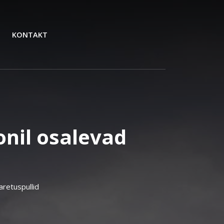
KONTAKT
onil osalevad
aretuspullid