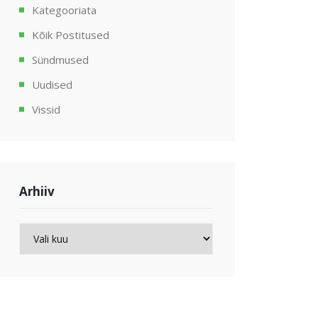
Kategooriata
Kõik Postitused
Sündmused
Uudised
Vissid
Arhiiv
Arhiiv