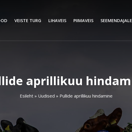
OOD
VEISTE TURG
LIHAVEIS
PIIMAVEIS
SEEMENDAJALE
llide aprillikuu hindam
Esileht
»
Uudised
»
Pullide aprillikuu hindamine