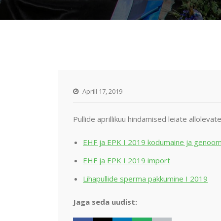
Aprill 17, 2019
Pullide aprillikuu hindamised leiate allolevate
EHF ja EPK I 2019 kodumaine ja genoo
EHF ja EPK I 2019 import
Lihapullide sperma pakkumine I 2019
Jaga seda uudist: