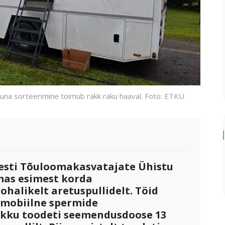
una sorteerimine toimub rakk raku haaval. Foto: ETKÜ
Eesti Tõuloomakasvatajate Ühistu
as esimest korda
halikelt aretuspullidelt. Töid
 mobiilne spermide
okku toodeti seemendusdoose 13