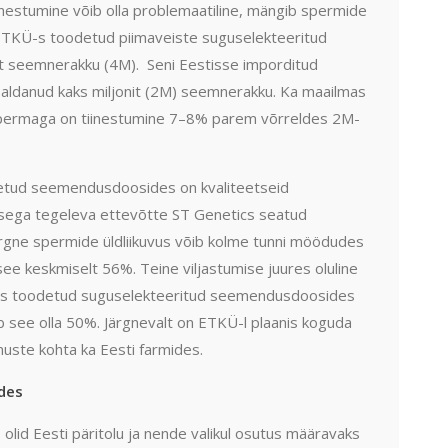
inestumine võib olla problemaatiline, mängib spermide
ad ETKÜ-s toodetud piimaveiste suguselekteeritud
it seemnerakku (4M). Seni Eestisse imporditud
aldanud kaks miljonit (2M) seemnerakku. Ka maailmas
spermaga on tiinestumine 7–8% parem võrreldes 2M-
odetud seemendusdoosides on kvaliteetseid
sega tegeleva ettevõtte ST Genetics seatud
rgne spermide üldliikuvus võib kolme tunni möödudes
 see keskmiselt 56%. Teine viljastumise juures oluline
stis toodetud suguselekteeritud seemendusdoosides
b see olla 50%. Järgnevalt on ETKÜ-l plaanis koguda
te kohta ka Eesti farmides.
des
 olid Eesti päritolu ja nende valikul osutus määravaks