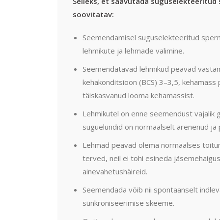
Selleks, et saavutada suguselekteeritu
soovitatav:
Seemendamisel suguselekteeritud sperm
lehmikute ja lehmade valimine.
Seemendatavad lehmikud peavad vastama
kehakonditsioon (BCS) 3–3,5, kehamass 
täiskasvanud looma kehamassist.
Lehmikutel on enne seemendust vajalik gü
suguelundid on normaalselt arenenud ja
Lehmad peavad olema normaalses toitumus
terved, neil ei tohi esineda jäsemehaigu
ainevahetushäireid.
Seemendada võib nii spontaanselt indleva
sünkroniseerimise skeeme.