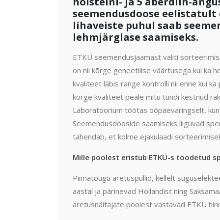
holsteini- ja 5 aberdiin-angus
seemendusdoose eelistatult 
lihaveiste puhul saab seemen
lehmjärglase saamiseks.
ETKÜ seemendusjaamast valiti sorteerimiseks
on nii kõrge geneetilise väärtusega kui ka
kvaliteet läbis range kontrolli nii enne ku
kõrge kvaliteet peale mitu tundi kestnud ra
Laboratoorium töötas ööpäevaringselt, kuna
Seemendusdooside saamiseks liiguvad spermi
tähendab, et kolme ejakulaadi sorteerimisek
Mille poolest eristub ETKÜ-s toodetud 
Piimatõugu aretuspullid, kellelt suguselek
aastal ja pärinevad Hollandist ning Saksam
aretusnäitajate poolest vastavad ETKÜ hinn