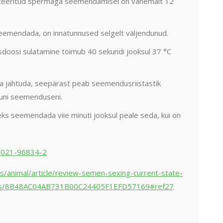
eeritud spermaga seemendamisel on vähemalt 12
seemendada, on innatunnused selgelt väljendunud.
oosi sulatamine toimub 40 sekundi jooksul 37 °C
a jahtuda, seepärast peab seemendusriistastik
kuni seemenduseni.
eks seemendada viie minuti jooksul peale seda, kui on
8-021-96834-2
s/animal/article/review-semen-sexing-current-state-
ecies/8B48AC04AB731B00C24405F1EFD57169#ref27