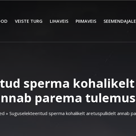
OOD
VEISTE TURG
LIHAVEIS
PIIMAVEIS
SEEMENDAJALE
tud sperma kohalikelt 
annab parema tulemus
ed
»
Suguselekteeritud sperma kohalikelt aretuspullidelt annab 