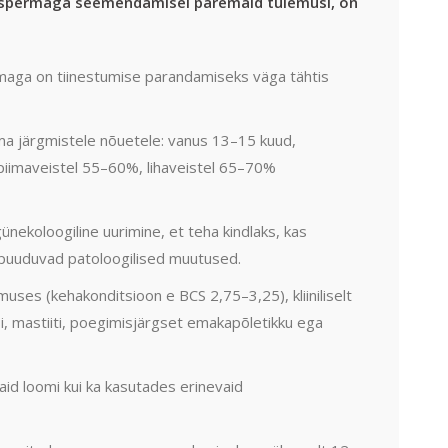
d spermaga seemendamisel paremaid tulemusi, on
aga on tiinestumise parandamiseks väga tähtis
 järgmistele nõuetele: vanus 13–15 kuud,
piimaveistel 55–60%, lihaveistel 65–70%
nekoloogiline uurimine, et teha kindlaks, kas
 puuduvad patoloogilised muutused.
es (kehakonditsioon e BCS 2,75–3,25), kliiniliselt
si, mastiiti, poegimisjärgset emakapõletikku ega
id loomi kui ka kasutades erinevaid