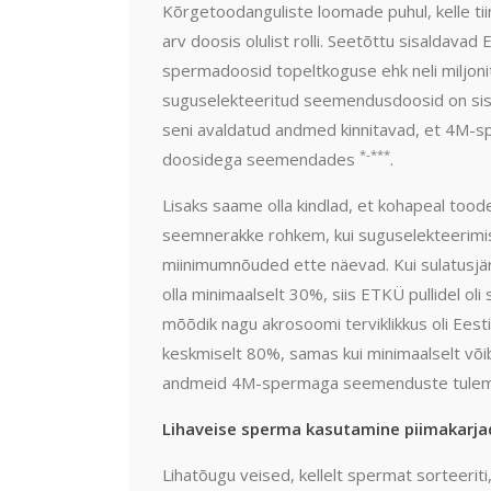
Kõrgetoodanguliste loomade puhul, kelle ti
arv doosis olulist rolli. Seetõttu sisaldav
spermadoosid topeltkoguse ehk neli miljon
suguselekteeritud seemendusdoosid on sis
seni avaldatud andmed kinnitavad, et 4M-
*-***
doosidega seemendades
.
Lisaks saame olla kindlad, et kohapeal to
seemnerakke rohkem, kui suguselekteerimi
miinimumnõuded ette näevad. Kui sulatusjä
olla minimaalselt 30%, siis ETKÜ pullidel oli
mõõdik nagu akrosoomi terviklikkus oli Ee
keskmiselt 80%, samas kui minimaalselt või
andmeid 4M-spermaga seemenduste tulemus
Lihaveise sperma kasutamine piimakarja
Lihatõugu veised, kellelt spermat sorteeriti,