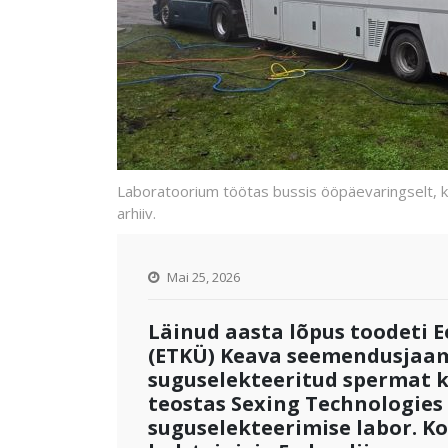
Laboratoorium töötas bussis ööpäevaringselt, k
arhiiv.
Mai 25, 2026
Läinud aasta lõpus toodeti 
(ETKÜ) Keava seemendusjaam
suguselekteeritud spermat ko
teostas Sexing Technologies
suguselekteerimise labor. K