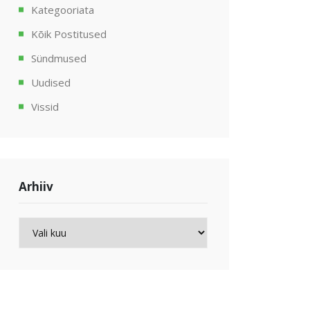
Kategooriata
Kõik Postitused
Sündmused
Uudised
Vissid
Arhiiv
Arhiiv