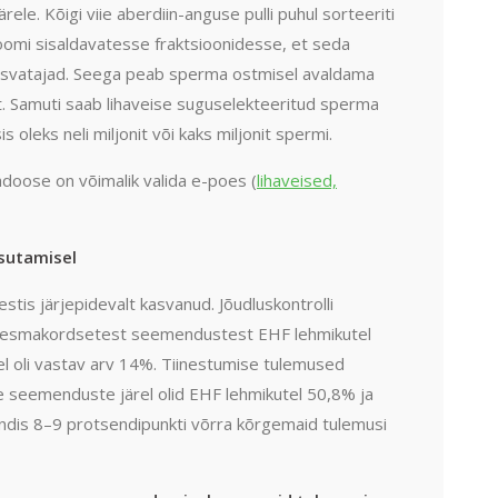
ele. Kõigi viie aberdiin-anguse pulli puhul sorteeriti
oomi sisaldavatesse fraktsioonidesse, et seda
sekasvatajad. Seega peab sperma ostmisel avaldama
t. Samuti saab lihaveise suguselekteeritud sperma
oleks neli miljonit või kaks miljonit spermi.
doose on võimalik valida e-poes (
lihaveised,
sutamisel
is järjepidevalt kasvanud. Jõudluskontrolli
st esmakordsetest seemendustest EHF lehmikutel
 oli vastav arv 14%. Tiinestumise tulemused
seemenduste järel olid EHF lehmikutel 50,8% ja
dis 8–9 protsendipunkti võrra kõrgemaid tulemusi