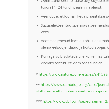
Optimaalne seemenduse aeg suguselekt
tundi (14–24 tundi) peale inna algust.
Veenduge, et loomal, keda plaanitakse 
Suguselekteeritud spermaga seemendusd
vees.
Vees soojenenud kõrs ei tohi uuesti mah
olema eelsoojendatud ja hoitud soojas 
Korraga võib sulatada ühe kõrre, mis tul
kindlaks tehtud, et loom tõesti indleb.
*
https://www.nature.com/articles/s4159
**
https://www.cambridge.org/core/journal
of-the-art-withemphasis-on-bovine-sp
***
https://www.icbf.com/sexed-semen-2/