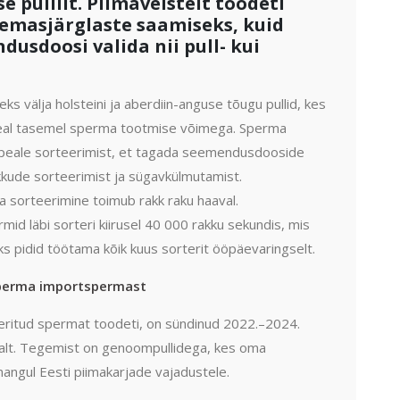
e pullilt. Piimaveistelt toodeti
emasjärglaste saamiseks, kuid
dusdoosi valida nii pull- kui
 välja holsteini ja aberdiin-anguse tõugu pullid, kes
 heal tasemel sperma tootmise võimega. Sperma
i ka peale sorteerimist, et tagada seemendusdooside
kkude sorteerimist ja sügavkülmutamist.
 sorteerimine toimub rakk raku haaval.
d läbi sorteri kiirusel 40 000 rakku sekundis, mis
s pidid töötama kõik kuus sorterit ööpäevaringselt.
sperma importspermast
teeritud spermat toodeti, on sündinud 2022.–2024.
aalt. Tegemist on genoompullidega, kes oma
angul Eesti piimakarjade vajadustele.