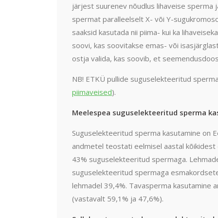
järjest suurenev nõudlus lihaveise sperma jär
spermat paralleelselt X- või Y-sugukromos
saaksid kasutada nii piima- kui ka lihavei
soovi, kas soovitakse emas- või isasjärglas
ostja valida, kas soovib, et seemendusdoosis 
NB! ETKÜ pullide suguselekteeritud sperma
piimaveised
).
Meelespea suguselekteeritud sperma ka
Suguselekteeritud sperma kasutamine on Eest
andmetel teostati eelmisel aastal kõikide
43% suguselekteeritud spermaga. Lehmadel
suguselekteeritud spermaga esmakordsete 
lehmadel 39,4%. Tavasperma kasutamine an
(vastavalt 59,1% ja 47,6%).