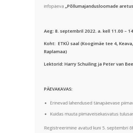
infopäeva
„Põllumajandusloomade aretus 
Aeg: 8. septembril 2022. a. kell 11.00 – 1
Koht: ETKÜ saal (Koogimäe tee 4, Keava,
Raplama
Lektorid: Harry Schuiling ja Peter van Be
PÄEVAKAVAS:
Erinevad lahendused tänapäevase piimav
Kuidas muuta piimaveisekasvatus tulusam
Registreerimine avatud kuni 5. septembri õ