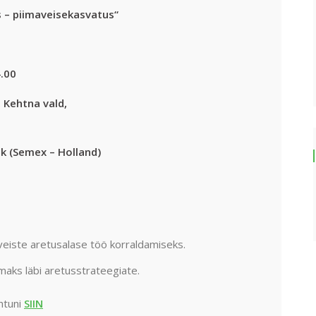
– piimaveisekasvatus“
4.00
 Kehtna vald,
a)
ek (Semex – Holland)
eiste aretusalase töö korraldamiseks.
aks läbi aretusstrateegiate.
htuni
SIIN