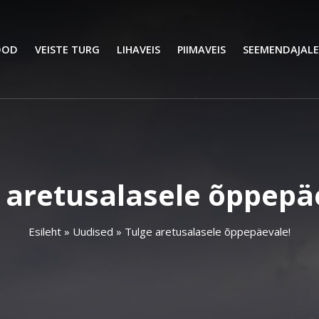
OOD
VEISTE TURG
LIHAVEIS
PIIMAVEIS
SEEMENDAJALE
 aretusalasele õppepä
Esileht
»
Uudised
»
Tulge aretusalasele õppepäevale!