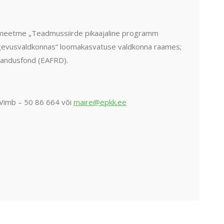
eetme „Teadmussiirde pikaajaline programm
gevusvaldkonnas“ loomakasvatuse valdkonna raames;
jandusfond (EAFRD).
 Vimb – 50 86 664 või
maire@epkk.ee