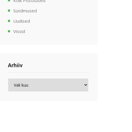
Kõik Postitused
Sündmused
Uudised
Vissid
Arhiiv
Arhiiv