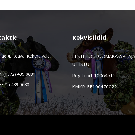
taktid
Rekvisiidid
äe 4, Keava, Kehtna vald,
EESTI TÕULOOMAKASVATAJ
ÜHISTU
n: (+372) 489 0681
Reg kood: 10064515
(+372) 489 0680
KMKR: EE100470022