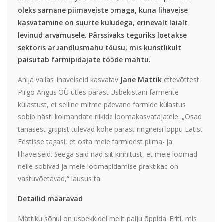
oleks sarnane piimaveiste omaga, kuna lihaveise
kasvatamine on suurte kuludega, erinevalt laialt
levinud arvamusele. Pärssivaks teguriks loetakse
sektoris aruandlusmahu tõusu, mis kunstlikult
paisutab farmipidajate tööde mahtu.
Anija vallas lihaveiseid kasvatav
Jane Mättik
ettevõttest
Pirgo Angus OÜ ütles pärast Usbekistani farmerite
külastust, et selline mitme päevane farmide külastus
sobib hästi kolmandate riikide loomakasvatajatele. „Osad
tänasest grupist tulevad kohe pärast ringireisi lõppu Lätist
Eestisse tagasi, et osta meie farmidest piima- ja
lihaveiseid. Seega said nad siit kinnitust, et meie loomad
neile sobivad ja meie loomapidamise praktikad on
vastuvõetavad,“ lausus ta.
Detailid määravad
Mättiku sõnul on usbekkidel meilt palju õppida. Eriti, mis