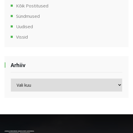
Kõik Postitused
Sündmused
Uudised
Vissid
Arhiiv
Arhiiv