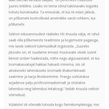
juures kriitiline. Lisaks on tema sõnul takistavaks teguriks
tohutu bürokraatia. Ta ennustab, et kui nii edasi jätkub,
on põllumehi kontrollivaid ametnikke varsti rohkem, kui
põllumehi.
Sektori edusammudest rääkides tõi Kruusla välja, et rahul
saab olla põllumeeste teadmiste ja kogemuste pagasiga,
mis laseb sektoril tulemuslikult tegutseda. „Suureks
plussiks on, et suudame ennast muutuvate olude sunnil
kiiresti ümber häälestada, mitte nagu algusaastatel, et kui
loomakasvatajal hakkas halvasti minema, siis oli
ainukeseks lahenduseks loomade lihakombinaati
saatmine ja karja likvideerimine. Praegu suhtutakse
asjadesse palju professionaalsemalt ja otsitakse
lahendusi ning lahendusi leitaksegi,“ kiidab Kruusla sektori
võimekust.
Külalistel oli võimalik tutvuda kogu farmikompleksiga, mis