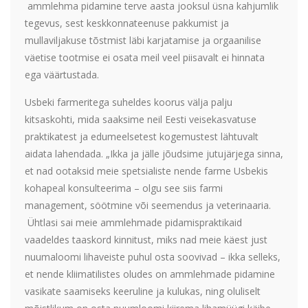
ammlehma pidamine terve aasta jooksul üsna kahjumlik
tegevus, sest keskkonnateenuse pakkumist ja
mullaviljakuse tõstmist läbi karjatamise ja orgaanilise
väetise tootmise ei osata meil veel piisavalt ei hinnata
ega väärtustada.
Usbeki farmeritega suheldes koorus välja palju
kitsaskohti, mida saaksime neil Eesti veisekasvatuse
praktikatest ja edumeelsetest kogemustest lähtuvalt
aidata lahendada. „Ikka ja jälle jõudsime jutujärjega sinna,
et nad ootaksid meie spetsialiste nende farme Usbekis
kohapeal konsulteerima – olgu see siis farmi
management, söötmine või seemendus ja veterinaaria.
Ühtlasi sai meie ammlehmade pidamispraktikaid
vaadeldes taaskord kinnitust, miks nad meie käest just
nuumaloomi lihaveiste puhul osta soovivad – ikka selleks,
et nende kliimatilistes oludes on ammlehmade pidamine
vasikate saamiseks keeruline ja kulukas, ning oluliselt