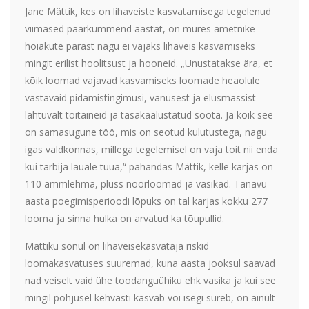
Jane Mättik, kes on lihaveiste kasvatamisega tegelenud
viimased paarkümmend aastat, on mures ametnike
hoiakute pärast nagu ei vajaks lihaveis kasvamiseks
mingit erilist hoolitsust ja hooneid. „Unustatakse ära, et
kõik loomad vajavad kasvamiseks loomade heaolule
vastavaid pidamistingimusi, vanusest ja elusmassist
lähtuvalt toitaineid ja tasakaalustatud sööta. Ja kõik see
on samasugune töö, mis on seotud kulutustega, nagu
igas valdkonnas, millega tegelemisel on vaja toit nii enda
kui tarbija lauale tuua,“ pahandas Mättik, kelle karjas on
110 ammlehma, pluss noorloomad ja vasikad. Tänavu
aasta poegimisperioodi lõpuks on tal karjas kokku 277
looma ja sinna hulka on arvatud ka tõupullid.
Mättiku sõnul on lihaveisekasvataja riskid
loomakasvatuses suuremad, kuna aasta jooksul saavad
nad veiselt vaid ühe toodanguühiku ehk vasika ja kui see
mingil põhjusel kehvasti kasvab või isegi sureb, on ainult