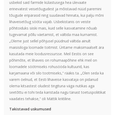
usbekid said farmide külastusega hea ülevaate
erinevatest veisetõugudest ja mõistavad nüüd paremini
tõugude eripärasid ning suudavad hinnata, kui palju mõni
lihaveisetõug sööta vajab. Usbekistanis on veiste
põhitoiduks siiski mais, kuid selle kasvatamine nõuab
tugevamat põllu väetamist, et vältida maa kurnamist.
„Oleme just sellel põhjusel püüdnud vältida ainult
maisisiloga loomade toitmist. Üritame maksimaalselt ära
kasutada meie loodusressursse. Meil Eestis on see
põhimõte, et lihaveis on rohumaapõhine ehk meil on
loomadele söötmiseks rohusööda kultuurid, kas
karjamaana või silo tootmiseks,“ rääkis ta. „Olen seda ka
varem öelnud, et Eesti lihaveise kasvataja on pidanud
olema kitsastest oludest tingituna väga nutikas aga
seetõttu ei tohi teda karistada nagu tänast toetuspoliitikat
vaadates tehakse,“ oli Mättik kriitiline.
Takistavad uskumused