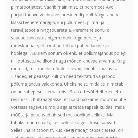
piimatootjatest. Väärib mainimist, et peremees Avo
pärjati tänavu veebruaris presidendi poolt Valgetähe V
klassi teenetemärgiga, kui põllumees, piima- ja
teraviljatootja ning tõuaretaja. Peremehe sõnul oli
saadud tunnustus pigem märk kogu perele ja
meeskonnale, et tööd on tehtud pühendumise ja
hoolega. „Suurem sõnum oli ehk, et põllumajandus polegi
nii lootusetu valdkond nagu mõned kipuvad arvama. Kuigi
muresid, mis meele mõruks teevad, leidub,“ lausus ta.
Lisades, et peaasjalikult on need tekitatud väljaspool
põllumajandus valdkonda. Üheks neist, mida ta nimetab,
on nn rohepesu teema, mis võtab ettevõtetelt meeletu
ressurssi. „Küll räägitakse, et nüüd hakkame mõõtma ühe
või teise tegevuse mõju aga ei teata täpselt kuidas, mida
mõõta ja puuduvad ühtsed metoodikad selleks. Ma
tahaks teada saada, kes sellest kõigest kasu saavad.
Selles „hallis tsoonis“, kus keegi midagi täpselt ei tea, on
alati olemas ka kasu saajad,“ on peremees muutuste