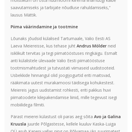
mõistlikum on osta nuumloomi kiirema lihamüügi käibe
saavutamiseks ja tarbijate nõudluse rahuldamiseks,“
lausus Mättik.
Piima väärindamine ja tootmine
Lõunaks jõudsid külalised Tartumaale, Valio Eesti AS
Laeva Meiereisse, kus tehase juht
Andrus Mölder
neid
isiklikult tervitas ja tegi piimatööstuses ringkäigu. Esmalt
anti külalistele ülevaade Valio Eesti piimatööstuse
tootmismahtudest ja tutvustati viimaseid uudistooteid.
Usbekkide hinnangul olid joogijogurtid eriti maitsvad,
rääkimata uutest murakamoosi täidisega kohukestest.
Meiereis jagus uudistamist rohkesti, eriti pakkus huvi
piimatoodete kilepakendamise liinid, mille tegevust isegi
mobiilidega filmiti.
Pärast meierei külastust oli paras aeg sõita
Avo ja Galina
Kruusla
juurde Põlgastesse, kellele kuuluv Kaska-Luiga
OÜ asub Kanepi vallas ning on Põlvamaa üks suurimatest