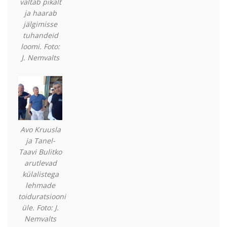
vältab pikalt
ja haarab
jälgimisse
tuhandeid
loomi. Foto:
J. Nemvalts
Avo Kruusla
ja Tanel-
Taavi Bulitko
arutlevad
külalistega
lehmade
toiduratsiooni
üle. Foto: J.
Nemvalts