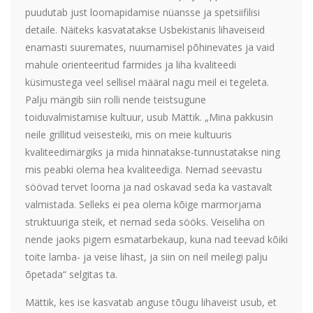
puudutab just loomapidamise nüansse ja spetsiifilisi
detaile. Näiteks kasvatatakse Usbekistanis lihaveiseid
enamasti suuremates, nuumamisel põhinevates ja vaid
mahule orienteeritud farmides ja liha kvaliteedi
küsimustega veel sellisel määral nagu meil ei tegeleta.
Palju mängib siin rolli nende teistsugune
toiduvalmistamise kultuur, usub Mättik. „Mina pakkusin
neile grillitud veisesteiki, mis on meie kultuuris
kvaliteedimärgiks ja mida hinnatakse-tunnustatakse ning
mis peabki olema hea kvaliteediga. Nemad seevastu
söövad tervet looma ja nad oskavad seda ka vastavalt
valmistada. Selleks ei pea olema kõige marmorjama
struktuuriga steik, et nemad seda sööks. Veiseliha on
nende jaoks pigem esmatarbekaup, kuna nad teevad kõiki
toite lamba- ja veise lihast, ja siin on neil meilegi palju
õpetada“ selgitas ta.
Mättik, kes ise kasvatab anguse tõugu lihaveist usub, et