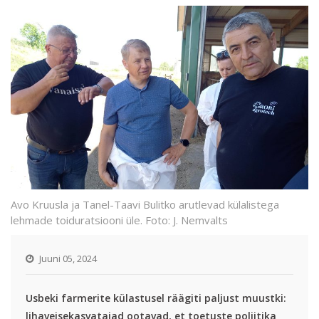
Avo Kruusla ja Tanel-Taavi Bulitko arutlevad külalistega
lehmade toiduratsiooni üle. Foto: J. Nemvalts
Juuni 05, 2024
Usbeki farmerite külastusel räägiti paljust muustki:
lihaveisekasvatajad ootavad, et toetuste poliitika