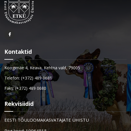
Kontaktid
Koogimäe 4, Keava, Kehtna vald, 79005
Telefon: (+372) 489 0681
Faks: (+372) 489 0680
Rekvisiidid
EESTI TÕULOOMAKASVATAJATE ÜHISTU
Reg kood: 10064515