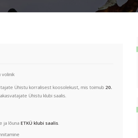
volinik
ajate Ühistu korralisest koosolekust, mis toimub
20.
asvatajate Ühistu klubi saalis.
e ja lõuna
ETKÜ klubi saalis
.
nnitamine