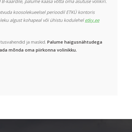
ud B-kaardile, palume kaasa võtta oma asutuse volikiri.
tvuda koosolekueelsel perioodil ETKÜ kontoris
leku algust kohapeal või ühistu kodulehel
etky.ee
stusvahendid ja maskid.
Palume haigusnähtudega
itada mõnda oma piirkonna volinikku.