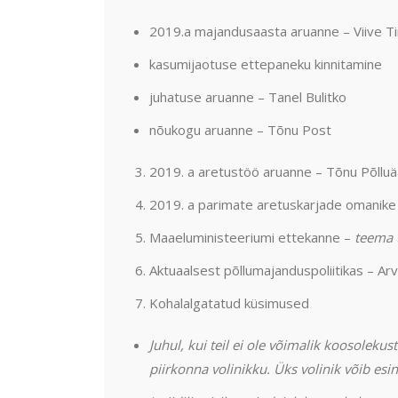
2019.a majandusaasta aruanne – Viive T
kasumijaotuse ettepaneku kinnitamine
juhatuse aruanne – Tanel Bulitko
nõukogu aruanne – Tõnu Post
2019. a aretustöö aruanne – Tõnu Põlluä
2019. a parimate aretuskarjade omanike
Maaeluministeeriumi ettekanne –
teema 
Aktuaalsest põllumajanduspoliitikas – Arv
Kohalalgatatud küsimused
Juhul, kui teil ei ole võimalik koosoleku
piirkonna volinikku. Üks volinik võib esind