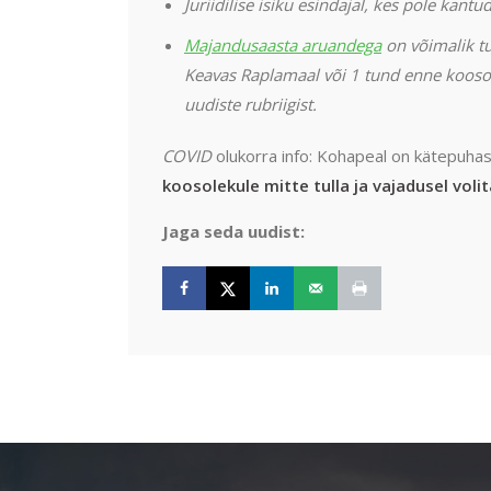
Juriidilise isiku esindajal, kes pole kant
Majandusaasta aruandega
on võimalik tu
Keavas Raplamaal või 1 tund enne kooso
uudiste rubriigist.
COVID
olukorra info: Kohapeal on kätepuha
koosolekule mitte tulla ja vajadusel vol
Jaga seda uudist: