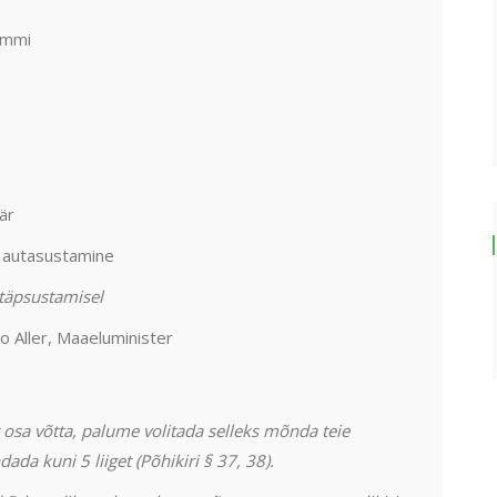
immi
är
 autasustamine
täpsustamisel
o Aller, Maaeluminister
st osa võtta, palume volitada selleks mõnda teie
ada kuni 5 liiget (Põhikiri § 37, 38).