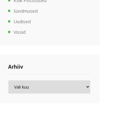
Kõik Postitused
Sündmused
Uudised
Vissid
Arhiiv
Arhiiv