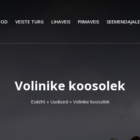
OOD
VEISTE TURG
LIHAVEIS
PIIMAVEIS
SEEMENDAJALE
Volinike koosolek
Esileht
»
Uudised
»
Volinike koosolek